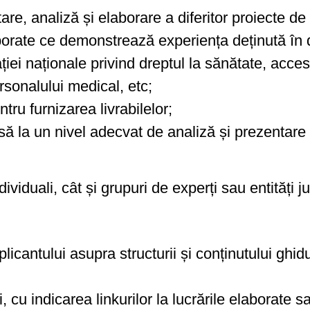
, analiză și elaborare a diferitor proiecte de 
laborate ce demonstrează experiența deținută în
ei naționale privind dreptul la sănătate, accesu
rsonalului medical, etc;
tru furnizarea livrabilelor;
ă la un nivel adecvat de analiză și prezentare a
ividuali, cât și grupuri de experți sau entități ju
cantului asupra structurii și conținutului ghidul
i, cu indicarea linkurilor la lucrările elaborat