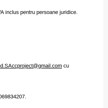
VA inclus pentru persoane juridice.
d.SAccproject@gmail.com
cu
l. 069834207.