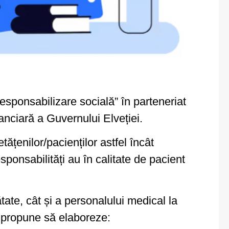
sponsabilizare socială” în parteneriat
nciară a Guvernului Elveției.
tățenilor/pacienților astfel încât
sponsabilități au în calitate de pacient
tate, cât și a personalului medical la
și propune să elaboreze: