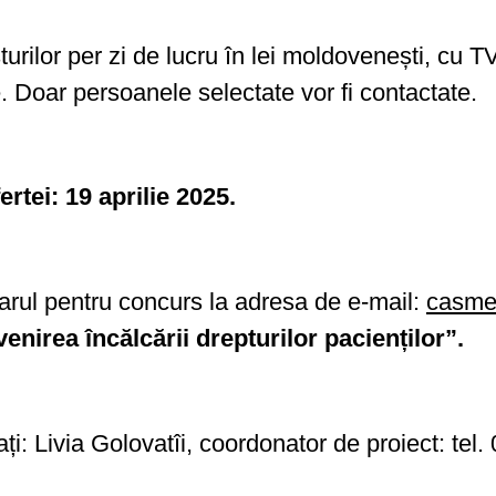
turilor per zi de lucru în lei moldovenești, cu T
. Doar persoanele selectate vor fi contactate.
rtei: 19 aprilie 2025.
rul pentru concurs la adresa de e-mail:
casme
enirea încălcării drepturilor pacienților”.
ți: Livia Golovatîi, coordonator de proiect: te