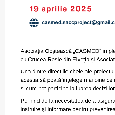
Asociația Obștească „CASMED” implemen
cu Crucea Roșie din Elveția și Asoci
Una dintre direcțiile cheie ale proiectu
aceștia să poată înțelege mai bine ce î
și cum pot participa la luarea deciziilo
Pornind de la necesitatea de a asigura 
instruire și informare pentru prevenirea