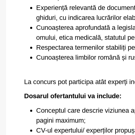
Experiență relevantă de documentare
ghiduri, cu indicarea lucrărilor e
Cunoașterea aprofundată a legislați
omului, etica medicală, statutul pe
Respectarea termenilor stabiliți pen
Cunoașterea limbilor română și rus
La concurs pot participa atât experți ind
Dosarul ofertantului va include:
Conceptul care descrie viziunea apli
pagini maximum;
CV-ul expertului/ experților propuș