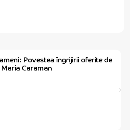
ameni: Povestea îngrijirii oferite de
ă Maria Caraman