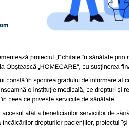
tează proiectul „Echitate în sănătate prin re
ația Obștească „HOMECARE”, cu susținerea fina
lui constă în sporirea gradului de informare al ce
nseamnă o instituție medicală, ce drepturi și re
r în ceea ce privește serviciile de sănătate.
accesul atât a beneficiarilor serviciilor de sănă
 încălcărilor drepturilor pacienților, proiectul î