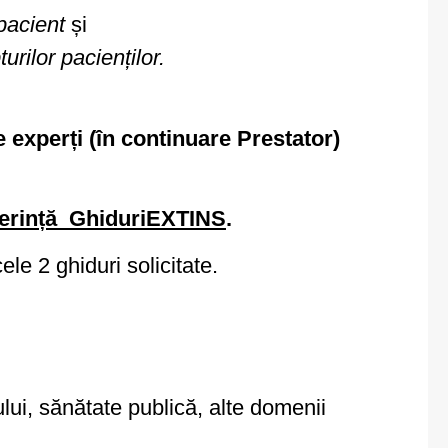
pacient
și
rilor pacienților.
experți (în continuare Prestator)
ferință_GhiduriEXTINS
.
e 2 ghiduri solicitate.
lui, sănătate publică, alte domenii