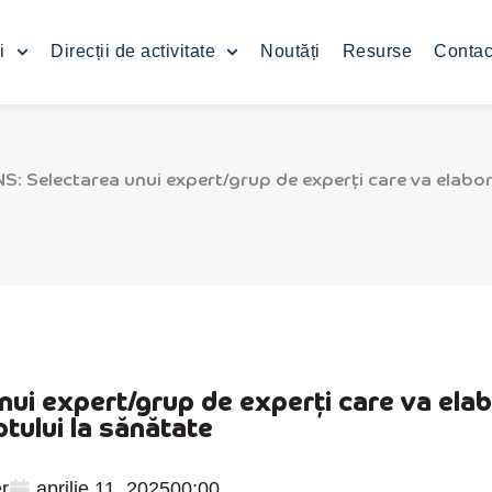
i
Direcții de activitate
Noutăți
Resurse
Contac
 Selectarea unui expert/grup de experți care va elabora
 expert/grup de experți care va elabor
ptului la sănătate
r
aprilie 11, 2025
00:00