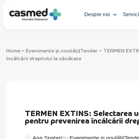
Despre noi
Servici
Home
Evenimente şi noutăţi|Tender
TERMEN EXTINS:
–
–
încălcării dreptului la sănătate
TERMEN EXTINS: Selectarea unui
pentru prevenirea încălcării dre
Ana Spatari
Evenimente şi noutăţi|Tende