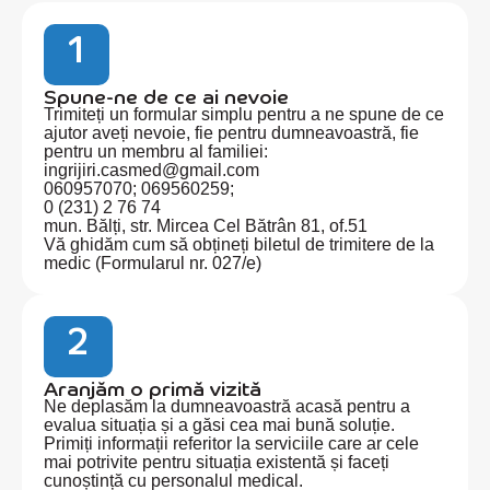
1
Spune-ne de ce ai nevoie
Trimiteți un formular simplu pentru a ne spune de ce
ajutor aveți nevoie, fie pentru dumneavoastră, fie
pentru un membru al familiei:
ingrijiri.casmed@gmail.com
060957070
;
069560259
;
0 (231) 2 76 74
mun. Bălți, str. Mircea Cel Bătrân 81, of.51
Vă ghidăm cum să obțineți biletul de trimitere de la
medic (Formularul nr. 027/e)
2
Aranjăm o primă vizită
Ne deplasăm la dumneavoastră acasă pentru a
evalua situația și a găsi cea mai bună soluție.
Primiți informații referitor la serviciile care ar cele
mai potrivite pentru situația existentă și faceți
cunoștință cu personalul medical.