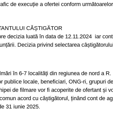
rafic de execuție a ofertei conform următoarelor
TANTULUI CÂȘTIGĂTOR
pre decizia luată în data de 12.11.2024 iar contr
țării. Decizia privind selectarea câștigătorului
lmări în 6-7 localități din regiunea de nord a R.
or publice locale, beneficiari, ONG-ri, grupuri de 
ei de filmare vor fi acoperite de ofertant și vor 
omun acord cu câștigătorul, ținând cont de age
 de 31 iunie 2025.