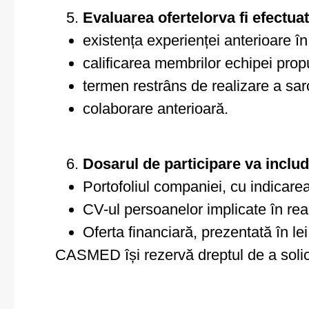
Evaluarea ofertelorva fi efectua
existența experienței anterioare în
calificarea membrilor echipei prop
termen restrâns de realizare a sarc
colaborare anterioară.
Dosarul de participare va includ
Portofoliul companiei, cu indicarea
CV-ul persoanelor implicate în real
Oferta financiară, prezentată în le
CASMED își rezervă dreptul de a solic