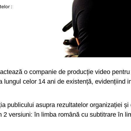
tează o companie de producție video pentru c
-a lungul celor 14 ani de existență, evidențiind 
ia publicului asupra rezultatelor organizației ș
t în 2 versiuni: în limba română cu subtitrare în 