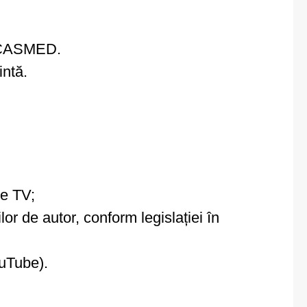
or CASMED.
intă.
re TV;
lor de autor, conform legislației în
ouTube).