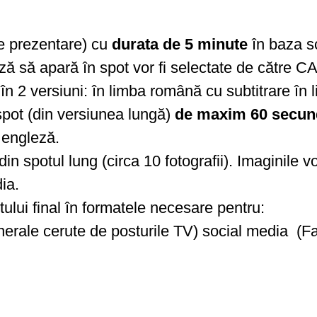
de prezentare) cu
durata de 5 minute
în baza s
ază să apară în spot vor fi selectate de către
t în 2 versiuni: în limba română cu subtitrare în
spot (din versiunea lungă)
de maxim 60 secun
a engleză.
din spotul lung (circa 10 fotografii). Imaginile v
ia.
ului final în formatele necesare pentru:
enerale cerute de posturile TV) social media 