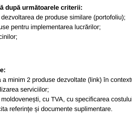
tă după următoarele criterii:
 dezvoltarea de produse similare (portofoliu);
use pentru implementarea lucrărilor;
inilor;
e:
 a minim 2 produse dezvoltate (link) în context
izarea serviciilor;
i moldovenești, cu TVA, cu specificarea costului p
ita referințe și documente suplimentare.