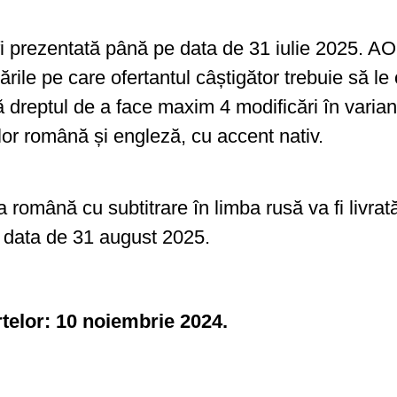
va fi prezentată până pe data de 31 iulie 202
cările pe care ofertantul câștigător trebuie să le
reptul de a face maxim 4 modificări în varianta 
bilor română și engleză, cu accent nativ.
ba română cu subtitrare în limba rusă va fi livr
pe data de 31 august 2025.
rtelor: 10 noiembrie 2024.