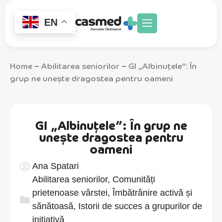
EN
Home
Abilitarea seniorilor
GI „Albinuțele”: În
–
–
grup ne unește dragostea pentru oameni
GI „Albinuțele”: În grup ne
unește dragostea pentru
oameni
Ana Spatari
Abilitarea seniorilor
,
Comunități
prietenoase vârstei
,
Îmbătrânire activă și
sănătoasă
,
Istorii de succes a grupurilor de
inițiativă