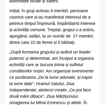
autoritățile locale și săteni.
Inițial, în grup activau 9 membri, persoane
casnice care și-au manifestat interesul de a
petrece timpul împreună, împărtășind interese
și activități comune. Treptat, grupul s-a extins,
ajungând, astăzi, la un număr de 27 membri,
dintre care 22 de femei și 5 bărbați.
„După formarea grupului și având un leader
puternic și determinat, am început a organiza
activități care ar bucura inima și sufletul
consătenilor noștri. Am organizat evenimente
ca șezătoarea „De la lume adunate, și-napoi
la lume date”, Hramul Satului, Ziua
Independenței, atelierul creativ „Ce pot face
două mâni dibace”, Ziua Mărțișorului,
omagierea lui Mihai Eminescu și altele. În