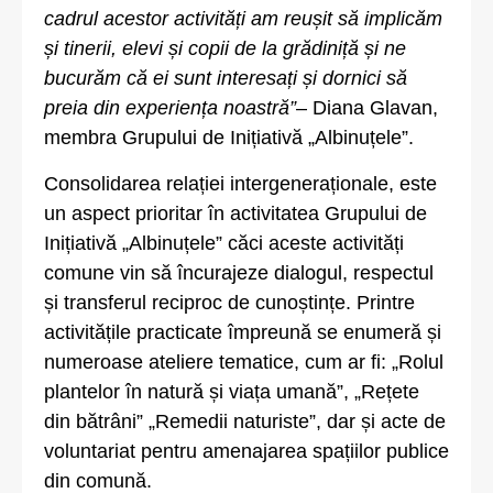
cadrul acestor activități am reușit să implicăm
și tinerii, elevi și copii de la grădiniță și ne
bucurăm că ei sunt interesați și dornici să
preia din experiența noastră”
– Diana Glavan,
membra Grupului de Inițiativă „Albinuțele”.
Consolidarea relației intergeneraționale, este
un aspect prioritar în activitatea Grupului de
Inițiativă „Albinuțele” căci aceste activități
comune vin să încurajeze dialogul, respectul
și transferul reciproc de cunoștințe. Printre
activitățile practicate împreună se enumeră și
numeroase ateliere tematice, cum ar fi: „Rolul
plantelor în natură și viața umană”, „Rețete
din bătrâni” „Remedii naturiste”, dar și acte de
voluntariat pentru amenajarea spațiilor publice
din comună.