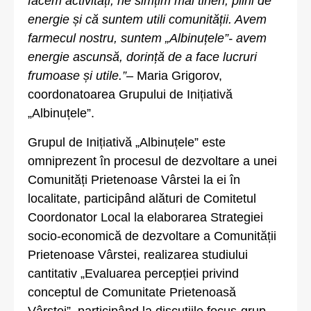
facem activități, ne simțim mai tineri, plini de
energie și că suntem utili comunității. Avem
farmecul nostru, suntem „Albinuțele”- avem
energie ascunsă, dorință de a face lucruri
frumoase și utile.”
– Maria Grigorov,
coordonatoarea Grupului de Inițiativă
„Albinuțele”.
Grupul de Inițiativă „Albinuțele” este
omniprezent în procesul de dezvoltare a unei
Comunități Prietenoase Vârstei la ei în
localitate, participând alături de Comitetul
Coordonator Local la elaborarea Strategiei
socio-economică de dezvoltare a Comunității
Prietenoase Vârstei, realizarea studiului
cantitativ „Evaluarea percepției privind
conceptul de Comunitate Prietenoasă
Vârstei”, participând la discuțiile focus-grup,