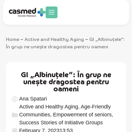
Home
Active and Healthy Aging
GI „Albinuțele”:
–
–
În grup ne unește dragostea pentru oameni
GI „Albinuțele”: În grup ne
unește dragostea pentru
oameni
Ana Spatari
Active and Healthy Aging
,
Age-Friendly
Communities
,
Empowerment of seniors
,
Success Stories of Initiative Groups
February 7, 2023
13:53