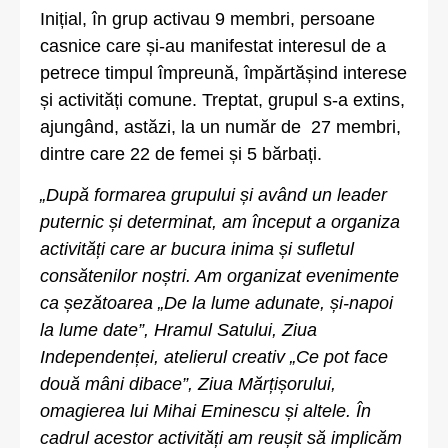
Inițial, în grup activau 9 membri, persoane
casnice care și-au manifestat interesul de a
petrece timpul împreună, împărtășind interese
și activități comune. Treptat, grupul s-a extins,
ajungând, astăzi, la un număr de 27 membri,
dintre care 22 de femei și 5 bărbați.
„După formarea grupului și având un leader
puternic și determinat, am început a organiza
activități care ar bucura inima și sufletul
consătenilor noștri. Am organizat evenimente
ca șezătoarea „De la lume adunate, și-napoi
la lume date”, Hramul Satului, Ziua
Independenței, atelierul creativ „Ce pot face
două mâni dibace”, Ziua Mărțișorului,
omagierea lui Mihai Eminescu și altele. În
cadrul acestor activități am reușit să implicăm