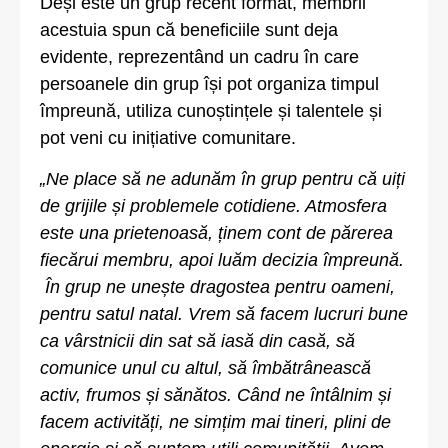
Deși este un grup recent format, membrii
acestuia spun că beneficiile sunt deja
evidente, reprezentând un cadru în care
persoanele din grup își pot organiza timpul
împreună, utiliza cunoștințele și talentele și
pot veni cu inițiative comunitare.
„Ne place să ne adunăm în grup pentru că uiți
de grijile și problemele cotidiene. Atmosfera
este una prietenoasă, ținem cont de părerea
fiecărui membru, apoi luăm decizia împreună.
În grup ne unește dragostea pentru oameni,
pentru satul natal. Vrem să facem lucruri bune
ca vârstnicii din sat să iasă din casă, să
comunice unul cu altul, să îmbătrânească
activ, frumos și sănătos. Când ne întâlnim și
facem activități, ne simțim mai tineri, plini de