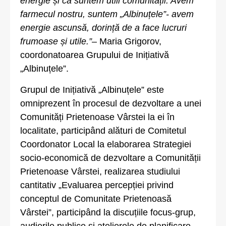
energie și că suntem utili comunității. Avem
farmecul nostru, suntem „Albinuțele”- avem
energie ascunsă, dorință de a face lucruri
frumoase și utile.”
– Maria Grigorov,
coordonatoarea Grupului de Inițiativă
„Albinuțele”.
Grupul de Inițiativă „Albinuțele” este
omniprezent în procesul de dezvoltare a unei
Comunități Prietenoase Vârstei la ei în
localitate, participând alături de Comitetul
Coordonator Local la elaborarea Strategiei
socio-economică de dezvoltare a Comunității
Prietenoase Vârstei, realizarea studiului
cantitativ „Evaluarea percepției privind
conceptul de Comunitate Prietenoasă
Vârstei”, participând la discuțiile focus-grup,
audierile publice și atelierele de planificare