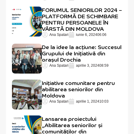
FORUMUL SENIORILOR 2024 –
PLATFORMĂ DE SCHIMBARE
PENTRU PERSOANELE ÎN
VÂRSTĂ DIN MOLDOVA
Ana Spatari
iunie 6, 2024
06:06
De la idee la acțiune: Succesul
Grupului de Inițiativă din
orașul Drochia
Ana Spatari
aprilie 3, 2024
08:59
Inițiative comunitare pentru
abilitarea seniorilor din
Moldova
Ana Spatari
aprilie 1, 2024
10:03
Lansarea proiectului
„Abilitarea seniorilor și
comunităților din