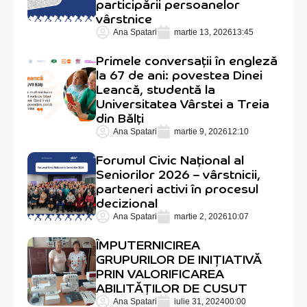
participării persoanelor
vârstnice
Ana Spatari
martie 13, 2026
13:45
Primele conversații în engleză
la 67 de ani: povestea Dinei
Leancă, studentă la
Universitatea Vârstei a Treia
din Bălți
Ana Spatari
martie 9, 2026
12:10
Forumul Civic Național al
Seniorilor 2026 – vârstnicii,
parteneri activi în procesul
decizional
Ana Spatari
martie 2, 2026
10:07
ÎMPUTERNICIREA
GRUPURILOR DE INIȚIATIVĂ
PRIN VALORIFICAREA
ABILITĂȚILOR DE CUSUT
Ana Spatari
iulie 31, 2024
00:00