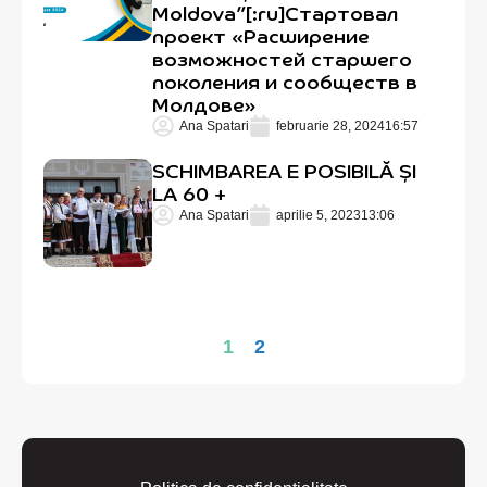
Moldova”[:ru]Стартовал
проект «Расширение
возможностей старшего
поколения и сообществ в
Молдове»
Ana Spatari
februarie 28, 2024
16:57
SCHIMBAREA E POSIBILĂ ȘI
LA 60 +
Ana Spatari
aprilie 5, 2023
13:06
1
2