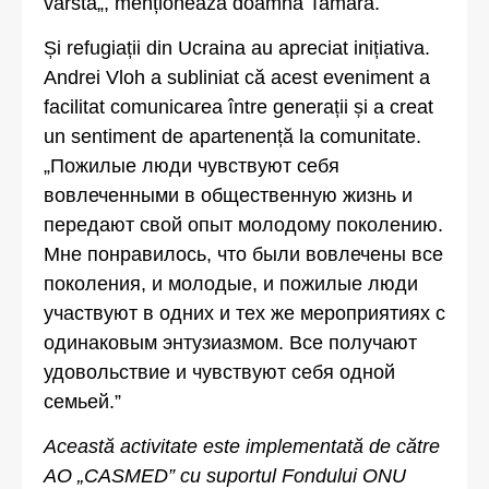
vârstă„, menționează doamna Tamara.
Și refugiații din Ucraina au apreciat inițiativa.
Andrei Vloh a subliniat că acest eveniment a
facilitat comunicarea între generații și a creat
un sentiment de apartenență la comunitate.
„Пожилые люди чувствуют себя
вовлеченными в общественную жизнь и
передают свой опыт молодому поколению.
Мне понравилось, что были вовлечены все
поколения, и молодые, и пожилые люди
участвуют в одних и тех же мероприятиях с
одинаковым энтузиазмом. Все получают
удовольствие и чувствуют себя одной
семьей.”
Această activitate este implementată de către
AO „CASMED” cu suportul Fondului ONU