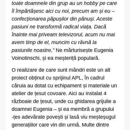
toate doamnele din grup au un hobby pe care
îl împărtășesc aici cu noi, precum am și eu –
confecționarea păpușilor din pănuși. Aceste
pasiuni ne transformă radical viața. Dacă
înainte mai priveam televizorul, acum nu mai
avem timp de el, muncim cu râvnă la
pasiunile noastre,”
Ne mărturisește Eugenia
Voinotinschi, și ea meșteriță populară.
O realizare de care sunt mândri este un alt
proiect obținut cu sprijinul APL, în cadrul
căruia au dotat cu echipament și materiale un
atelier de țesut covoare. Aici au instalat 4
războaie de țesut, unde cu ghidarea grijulie a
doamnei Eugenia – și ea membră a grupului
-țes adevărate povești și lasă viu meșteșugul
generațiilor care vin din urmă. Multe dintre