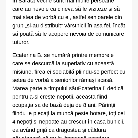
În Sărata Veche sunt mai multe persoane
care au nevoie ca cineva să le viziteze și să
mai stea de vorbă cu ei, astfel senioarele din
grup „și-au distribuit” vârstnicii în așa fel, încât
să poată să le acopere nevoia de comunicare
tuturor.
Ecaterina B. se numără printre membrele
care se descurcă la superlativ cu această
misiune, firea ei sociabilă pliindu-se perfect cu
setea de vorbă a seniorilor rămași acasă.
Marea parte a timpului săuEcaterina îl dedică
pentru a-și crește nepoții, aceasta fiind
ocupația sa de bază deja de 8 ani. Părinții
fiindu-le plecați la muncă peste hotare, toți cei
4 nepoți și nepoate au crescut în casa bunicii,
ea având grijă ca dragostea și căldura