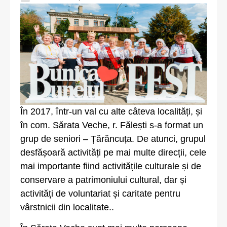
În 2017, într-un val cu alte câteva localități, și
în com. Sărata Veche, r. Fălești s-a format un
grup de seniori – Țărăncuța. De atunci, grupul
desfășoară activități pe mai multe direcții, cele
mai importante fiind activitățile culturale și de
conservare a patrimoniului cultural, dar și
activități de voluntariat și caritate pentru
vârstnicii din localitate..