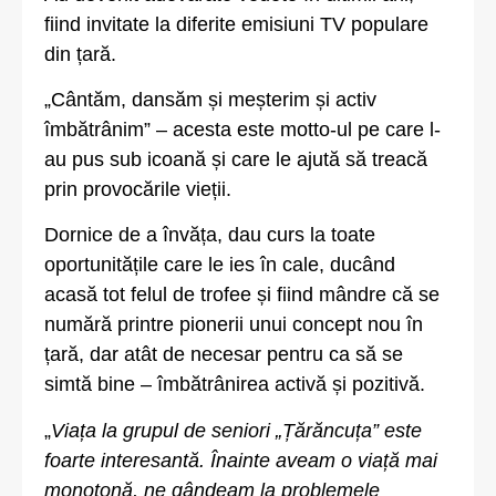
fiind invitate la diferite emisiuni TV populare
din țară.
„Cântăm, dansăm și meșterim și activ
îmbătrânim” – acesta este motto-ul pe care l-
au pus sub icoană și care le ajută să treacă
prin provocările vieții.
Dornice de a învăța, dau curs la toate
oportunitățile care le ies în cale, ducând
acasă tot felul de trofee și fiind mândre că se
numără printre pionerii unui concept nou în
țară, dar atât de necesar pentru ca să se
simtă bine – îmbătrânirea activă și pozitivă.
„
Viața la grupul de seniori „Țărăncuța” este
foarte interesantă. Înainte aveam o viață mai
monotonă, ne gândeam la problemele