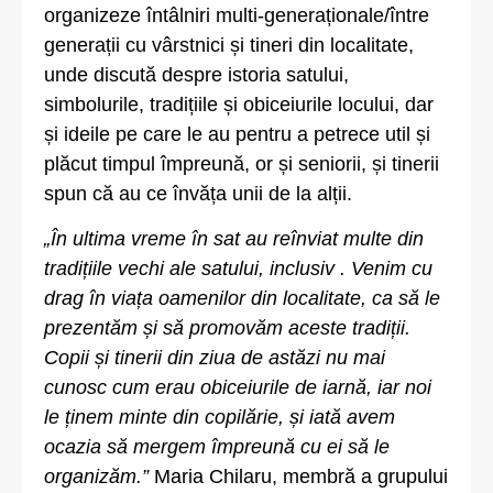
organizeze întâlniri multi-generaționale/între
generații cu vârstnici și tineri din localitate,
unde discută despre istoria satului,
simbolurile, tradițiile și obiceiurile locului, dar
și ideile pe care le au pentru a petrece util și
plăcut timpul împreună, or și seniorii, și tinerii
spun că au ce învăța unii de la alții.
„În ultima vreme în sat au reînviat multe din
tradițiile vechi ale satului, inclusiv . Venim cu
drag în viața oamenilor din localitate, ca să le
prezentăm și să promovăm aceste tradiții.
Copii și tinerii din ziua de astăzi nu mai
cunosc cum erau obiceiurile de iarnă, iar noi
le ținem minte din copilărie, și iată avem
ocazia să mergem împreună cu ei să le
organizăm.”
Maria Chilaru, membră a grupului