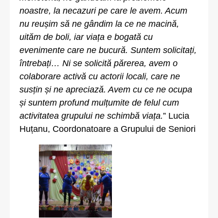
noastre, la necazuri pe care le avem. Acum
nu reușim să ne gândim la ce ne macină,
uităm de boli, iar viața e bogată cu
evenimente care ne bucură. Suntem solicitați,
întrebați… Ni se solicită părerea, avem o
colaborare activă cu actorii locali, care ne
susțin și ne apreciază. Avem cu ce ne ocupa
și suntem profund mulțumite de felul cu
m
activitatea grupului ne schimbă viața.
” Lucia
Huțanu, Coordonatoare a Grupului de Seniori