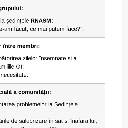
grupului:
 la ședințele
RNASM
;
e-am făcut, ce mai putem face?”.
r între membri:
ătorirea zilelor însemnate și a
iliile GI;
 necesitate.
cială a comunității:
intarea problemelor la Ședințele
ările de salubrizare în sat și înafara lui;