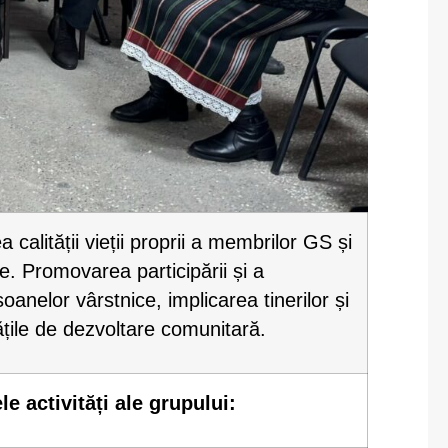
 calității vieții proprii a membrilor GS și
e. Promovarea participării și a
soanelor vârstnice, implicarea tinerilor și
tățile de dezvoltare comunitară.
le activități ale grupului: