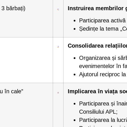
 3 bărbați)
Instruirea membrilor 
Participarea activă
Ședințe la tema „C
Consolidarea relațiilo
Organizarea și sărb
evenimentelor în fam
Ajutorul reciproc la
au în cale”
Implicarea în viața so
Participarea și îna
Consiliului APL;
Participarea la lucr