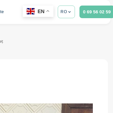
EN
0 69 56 02 59
te
RO
eț