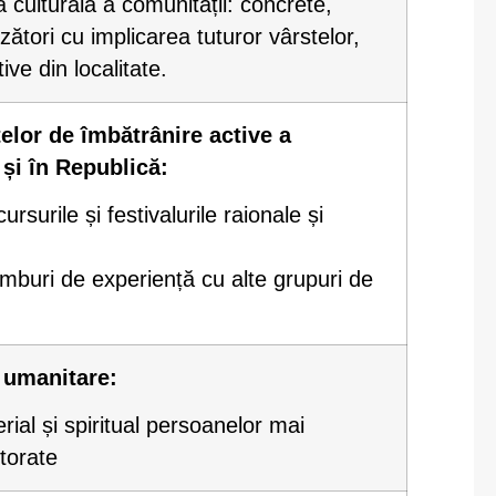
a culturală a comunității: concrete,
ezători cu implicarea tuturor vârstelor,
tive din localitate.
lor de îmbătrânire active a
și în Republică:
ursurile și festivalurile raionale și
imburi de experiență cu alte grupuri de
r umanitare:
erial și spiritual persoanelor mai
utorate