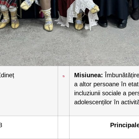
Edineț
Misiunea:
Îmbunătățirea
a altor persoane în etat
incluziunii sociale a per
adolescenților în activi
8
Principale