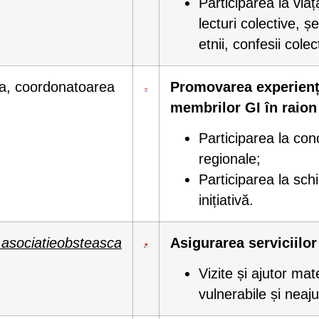
Participarea la viaț
lecturi colective, ș
etnii, confesii colec
a, coordonatoarea
Promovarea experiențe
membrilor GI în raion 
Participarea la conc
regionale;
Participarea la sch
inițiativă.
.asociatieobsteasca
Asigurarea serviciilo
Vizite și ajutor mat
vulnerabile și neaj