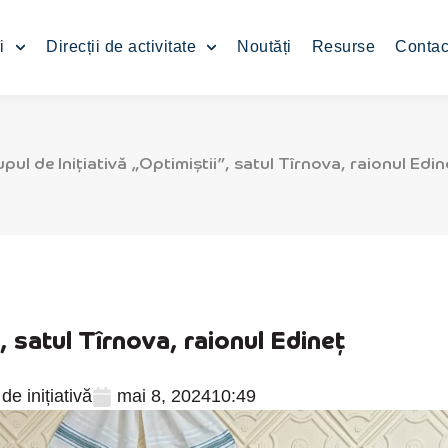
i
Direcții de activitate
Noutăți
Resurse
Contac
pul de Inițiativă „Optimiștii”, satul Tîrnova, raionul Edin
, satul Tîrnova, raionul Edineț
de inițiativă
mai 8, 2024
10:49