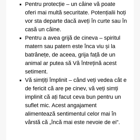
Pentru protecție – un câine vă poate
oferi mai multă securitate. Potențialii hoți
vor sta departe dacă aveți în curte sau în
casă un câine.
Pentru a avea grijă de cineva – spiritul
matern sau patern este înca viu și la
batrânețe, de aceea, grija față de un
animal ar putea să Vă întrețină acest
setiment.
Vă simțiți împlinit – când veți vedea cât e
de fericit că are pe cinev, vă veți simți
implinit că ați facut ceva bun pentru un
suflet mic. Acest angajament
alimentează sentimentul celor mai în
vârstă că „încă mai este nevoie de ei”.