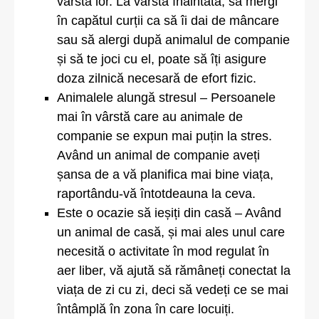
vârsta lor. La vârsta înaintată, să mergi
în capătul curții ca să îi dai de mâncare
sau să alergi după animalul de companie
și să te joci cu el, poate să îți asigure
doza zilnică necesară de efort fizic.
Animalele alungă stresul – Persoanele
mai în vârstă care au animale de
companie se expun mai puțin la stres.
Având un animal de companie aveți
șansa de a vă planifica mai bine viața,
raportându-vă întotdeauna la ceva.
Este o ocazie să ieșiți din casă – Având
un animal de casă, și mai ales unul care
necesită o activitate în mod regulat în
aer liber, vă ajută să rămâneți conectat la
viața de zi cu zi, deci să vedeți ce se mai
întâmplă în zona în care locuiți.