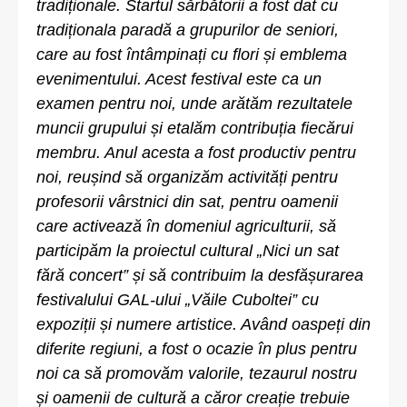
tradiționale. Startul sărbătorii a fost dat cu
tradiționala paradă a grupurilor de seniori,
care au fost întâmpinați cu flori și emblema
evenimentului. Acest festival este ca un
examen pentru noi, unde arătăm rezultatele
muncii grupului și etalăm contribuția fiecărui
membru. Anul acesta a fost productiv pentru
noi, reușind să organizăm activități pentru
profesorii vârstnici din sat, pentru oamenii
care activează în domeniul agriculturii, să
participăm la proiectul cultural „Nici un sat
fără concert” și să contribuim la desfășurarea
festivalului GAL-ului „Văile Cuboltei” cu
expoziții și numere artistice. Având oaspeți din
diferite regiuni, a fost o ocazie în plus pentru
noi ca să promovăm valorile, tezaurul nostru
și oamenii de cultură a căror creație trebuie