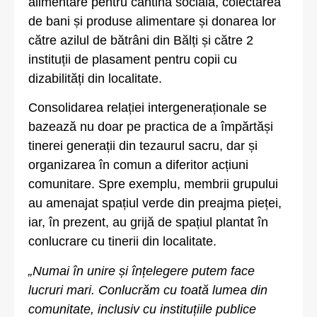
alimentare pentru cantina socială, colectarea
de bani și produse alimentare și donarea lor
către azilul de bătrâni din Bălți și către 2
instituții de plasament pentru copii cu
dizabilități din localitate.
Consolidarea relației intergeneraționale se
bazează nu doar pe practica de a împărtăși
tinerei generații din tezaurul sacru, dar și
organizarea în comun a diferitor acțiuni
comunitare. Spre exemplu, membrii grupului
au amenajat spațiul verde din preajma pieței,
iar, în prezent, au grijă de spațiul plantat în
conlucrare cu tinerii din localitate.
„Numai în unire și înțelegere putem face
lucruri mari. Conlucrăm cu toată lumea din
comunitate, inclusiv cu instituțiile publice