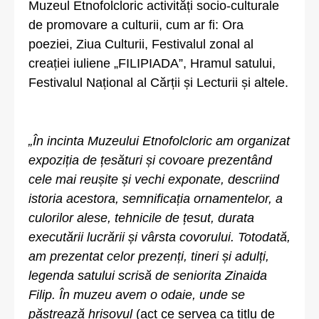
Muzeul Etnofolcloric activități socio-culturale
de promovare a culturii, cum ar fi: Ora
poeziei, Ziua Culturii, Festivalul zonal al
creației iuliene „FILIPIADA”, Hramul satului,
Festivalul Național al Cărții și Lecturii și altele.
„În incinta Muzeului Etnofolcloric am organizat
expoziția de țesături și covoare prezentând
cele mai reușite și vechi exponate, descriind
istoria acestora, semnificația ornamentelor, a
culorilor alese, tehnicile de țesut, durata
executării lucrării și vârsta covorului. Totodată,
am prezentat celor prezenți, tineri și adulți,
legenda satului scrisă de seniorita Zinaida
Filip. În muzeu avem o odaie, unde se
păstrează hrisovul
(act ce servea ca titlu de