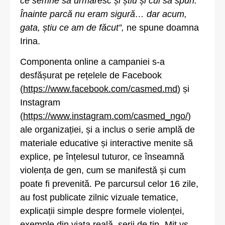
ce semne să urmăresc și știu și cui să spun.
Înainte parcă nu eram sigură… dar acum,
gata, știu ce am de făcut”,
ne spune doamna
Irina.
Componenta online a campaniei s-a
desfășurat pe rețelele de Facebook
(
https://www.facebook.com/casmed.md
) și
Instagram
(
https://www.instagram.com/casmed_ngo/
)
ale organizației, și a inclus o serie amplă de
materiale educative și interactive menite să
explice, pe înțelesul tuturor, ce înseamnă
violența de gen, cum se manifestă și cum
poate fi prevenită. Pe parcursul celor 16 zile,
au fost publicate zilnic vizuale tematice,
explicații simple despre formele violenței,
exemple din viața reală, serii de tip „Mit vs