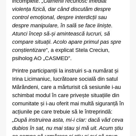
incomplete.
„Oamenii recunosc imediat
violența fizică, dar când discutăm despre
control emoțional, despre interdicții sau
despre manipulare, în sală se face liniște.
Atunci încep să-și amintească lucruri, să
compare situații. Acolo apare primul pas spre
conștientizare
”, a explicat Stela Creciun,
psiholog AO „CASMED”.
Printre participanții la instruiri s-a numărat și
Irina Licimaniuc, lucrătoare socială din satul
Mărăndeni, care a mărturisit că sesiunile i-au
schimbat modul în care privește situațiile din
comunitate și i-au oferit mai multă siguranță în
acțiunile pe care trebuie să le întreprindă:
„După instruirea asta, mi-i clar: dacă văd ceva
dubios în sat, nu mai stau și mă uit. Acum știu