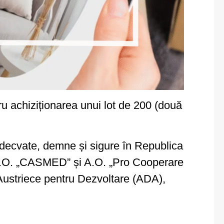
 achiziționarea unui lot de 200 (două
 adecvate, demne și sigure în Republica
e A.O. „CASMED” și A.O. „Pro Cooperare
Austriece pentru Dezvoltare (ADA),