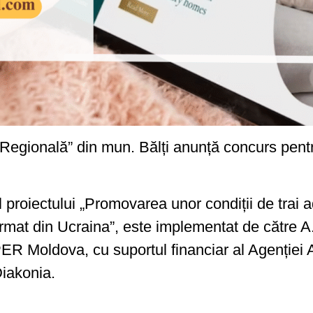
ională” din mun. Bălți anunță concurs pentru
l proiectului „Promovarea unor condiții de trai
 armat din Ucraina”, este implementat de cătr
R Moldova, cu suportul financiar al Agenției 
iakonia.