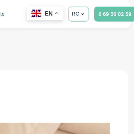
EN
0 69 56 02 59
te
RO