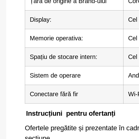
Țara de origine a Brand-ului
Cor
Display:
Cel 
Memorie operativa:
Cel
Spațiu de stocare intern:
Cel
Sistem de operare
And
Conectare fără fir
Wi-F
Instrucțiuni pentru ofertanți
Ofertele pregătite și prezentate în cad
secțiune.