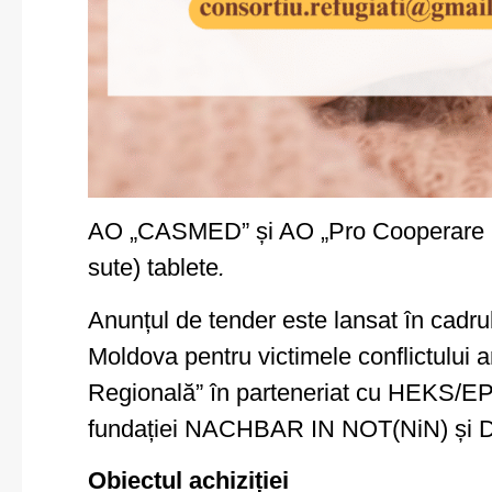
AO „CASMED” și AO „Pro Cooperare Reg
sute) tablete
.
Anunțul de tender este lansat în cadru
Moldova pentru victimele conflictului
Regională” în parteneriat cu HEKS/EPE
fundației NACHBAR IN NOT(NiN) și D
Obiectul achiziției