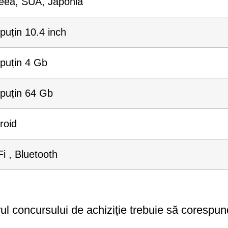
eea, SUA, Japonia
puțin 10.4 inch
 puțin 4 Gb
 puțin 64 Gb
roid
i , Bluetooth
rul concursului de achiziție trebuie să corespund