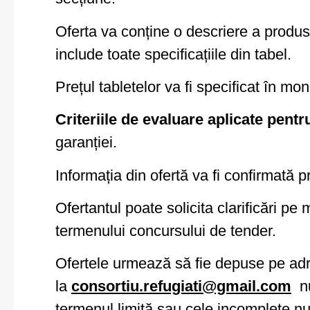
Oferta va conține o descriere a produs
include toate specificațiile din tabel.
Prețul tabletelor va fi specificat în m
Criteriile de evaluare aplicate pent
garanției.
Informația din ofertă va fi confirmată p
Ofertantul poate solicita clarificări pe
termenului concursului de tender.
Ofertele urmează să fie depuse pe adre
la
consortiu.refugiati@gmail.com
nu
termenul limită sau cele incomplete nu 