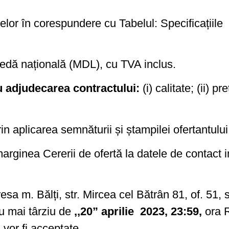
elor în corespundere cu Tabelul: Specificațiile
onedă națională (MDL), cu TVA inclus.
ru adjudecarea contractului:
(i) calitate; (ii) pr
rin aplicarea semnăturii și ștampilei ofertantulu
 marginea Cererii de ofertă la datele de contact 
sa m. Bălți, str. Mircea cel Bătrân 81, of. 51, 
 mai târziu de
,,20” aprilie 2023, 23:59,
ora 
vor fi acceptate.