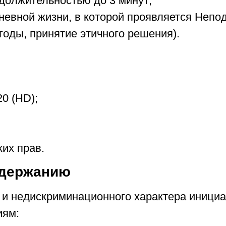
должительностью до 3 минут;
невной жизни, в которой проявляется Непо
годы, принятие этичного решения).
0 (HD);
ких прав.
одержанию
 и недискриминационного характера иници
иям: