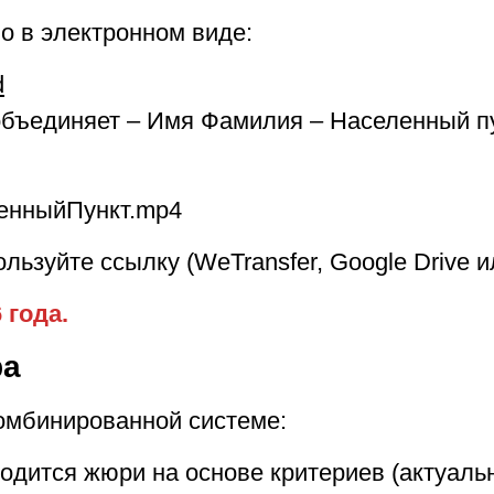
 в электронном виде:
d
 объединяет – Имя Фамилия – Населенный п
енныйПункт.mp4
зуйте ссылку (WeTransfer, Google Drive или
 года.
ра
комбинированной системе:
одится жюри на основе критериев (актуальн