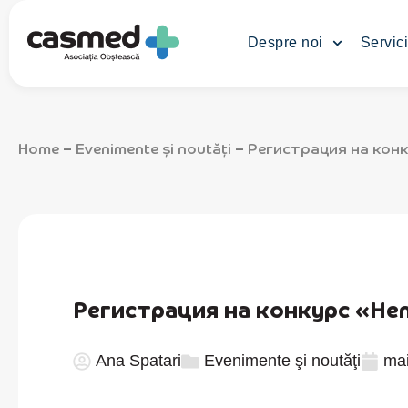
Despre noi
Servici
Home
Evenimente şi noutăţi
Регистрация на кон
–
–
Регистрация на конкурс «Не
Ana Spatari
Evenimente şi noutăţi
mai