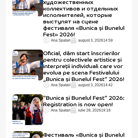
художественных
коллективов и отдельных
исполнителей, которые
выступят на сцене
фестиваля «Bunica și Bunelul
Fest» 2026!
Ana Spatari
august 3, 2026
14:59
Oficial, dăm start înscrierilor
pentru colectivele artistice și
interpreții individuali care vor
evolua pe scena Festivalului
„Bunica și Bunelul Fest” 2026!
Ana Spatari
august 3, 2026
14:42
“Bunica și Bunelul Fest” 2026:
Registration is now open!
Ana Spatari
iulie 28, 2026
19:18
Фестиваль «Bunica și Bunelul