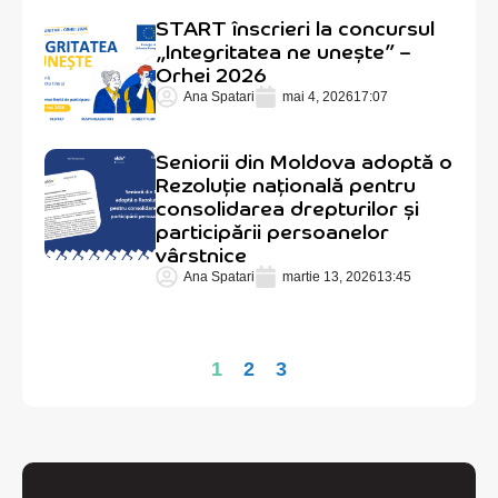
START înscrieri la concursul
„Integritatea ne unește” –
Orhei 2026
Ana Spatari
mai 4, 2026
17:07
Seniorii din Moldova adoptă o
Rezoluție națională pentru
consolidarea drepturilor și
participării persoanelor
vârstnice
Ana Spatari
martie 13, 2026
13:45
1
2
3