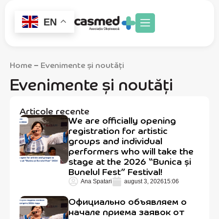
EN
Home
Evenimente şi noutăţi
–
Evenimente şi noutăţi
Articole recente
We are officially opening
registration for artistic
groups and individual
performers who will take the
stage at the 2026 “Bunica și
Bunelul Fest” Festival!
Ana Spatari
august 3, 2026
15:06
Официально объявляем о
начале приема заявок от