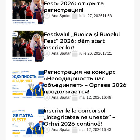
Fest» 2026: открыта
регистрация!
Ana Spatari
iulie 27, 2026
11:58
Festivalul „Bunica și Bunelul
Fest” 2026: dăm start
înscrierilor!
Ana Spatari
iulie 26, 2026
17:21
Регистрация на конкурс
«Неподкупность нас
объединяет» – Оргеев 2026
продолжается!
Ana Spatari
mai 12, 2026
16:48
Înscrierile la concursul
„Integritatea ne unește” –
Orhei 2026 continuă!
Ana Spatari
mai 12, 2026
16:43