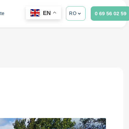
EN
0 69 56 02 59
te
RO