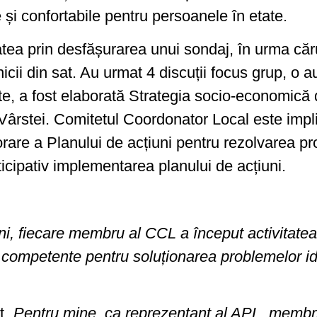
re și confortabile pentru persoanele în etate.
tatea prin desfășurarea unui sondaj, în urma cărui
ii din sat. Au urmat 4 discuții focus grup, o au
, a fost elaborată Strategia socio-economică de
stei. Comitetul Coordonator Local este implic
rare a Planului de acțiuni pentru rezolvarea pr
cipativ implementarea planului de acțiuni.
ni, fiecare membru al CCL a început activitatea
le competente pentru soluționarea problemelor ide
eț
„Pentru mine, ca reprezentant al APL, membri