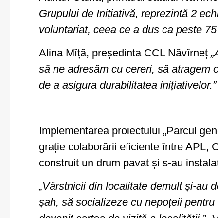
Grupului de Inițiativă, reprezintă 2 ech
voluntariat, ceea ce a dus ca peste 75 %
Alina Mîță, președinta CCL Năvîrneț
„
să ne adresăm cu cereri, să atragem oam
de a asigura durabilitatea inițiativelor.”
Implementarea proiectului „Parcul gener
grație colaborării eficiente între APL
construit un drum pavat și s-au instalat
„Vârstnicii din localitate demult și-au
șah, să socializeze cu nepoțeii pentru 