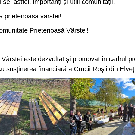
se, astfel, importanți și utili comunității.
ă prietenoasă vârstei!
 Comunitate Prietenoasă Vârstei!
rstei este dezvoltat și promovat în cadrul pro
usținerea financiară a Crucii Roșii din Elveț