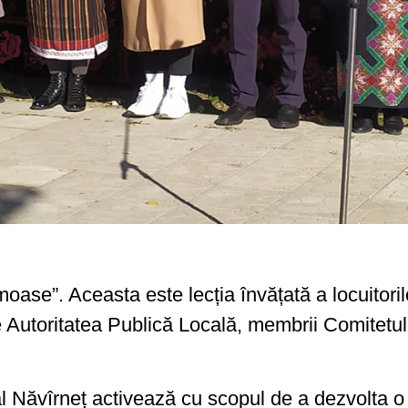
ase”. Aceasta este lecția învățată a locuitorilor
e Autoritatea Publică Locală, membrii Comitetu
 Năvîrneț activează cu scopul de a dezvolta o 