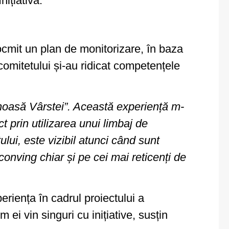
ițiativă.
ntocmit un plan de monitorizare, în baza
comitetului și-au ridicat competențele
enoasă Vârstei”. Această experiență m-
t prin utilizarea unui limbaj de
ului, este vizibil atunci când sunt
conving chiar și pe cei mai reticenți de
eriența în cadrul proiectului a
 ei vin singuri cu inițiative, susțin