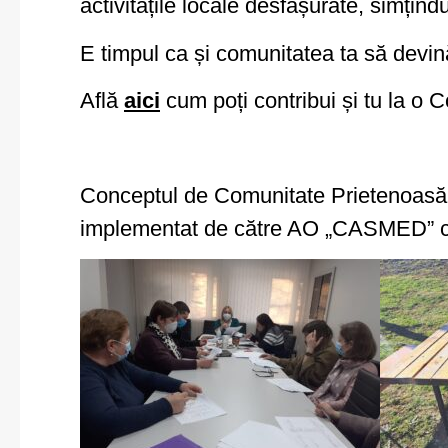
activitățile locale desfășurate, simțindu-
E timpul ca și comunitatea ta să devin
Află
aici
cum poți contribui și tu la o
Conceptul de Comunitate Prietenoasă Vâ
implementat de către AO „CASMED” cu s