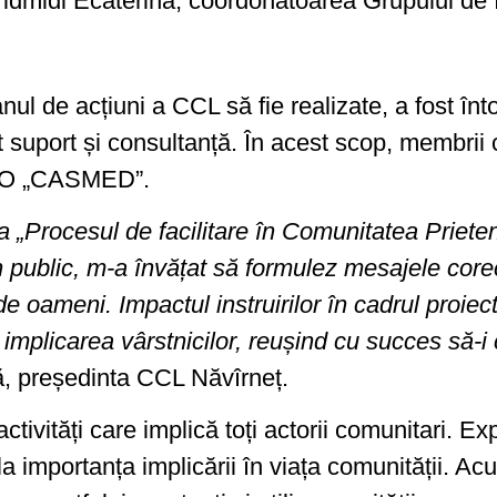
idmidi Ecaterina, coordonatoarea Grupului de In
Planul de acțiuni a CCL să fie realizate, a fost î
 suport și consultanță. În acest scop, membrii 
e AO „CASMED”.
rea „Procesul de facilitare în Comunitatea Priet
n public, m-a învățat să formulez mesajele corec
e oameni. Impactul instruirilor în cadrul proiect
 implicarea vârstnicilor, reușind cu succes să-i 
, președinta CCL Năvîrneț.
ivități care implică toți actorii comunitari. Exp
a importanța implicării în viața comunității. Acum