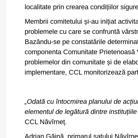
localitate prin crearea condițiilor sigu
Membrii comitetului și-au inițiat activi
problemele cu care se confruntă vârstnic
Bazându-se pe constatările determinate
componenta Comunitate Prietenoasă Vâr
problemelor din comunitate și de elabo
implementare, CCL monitorizează parti
„Odată cu întocmirea planului de acțiu
elementul de legătură dintre instituții
CCL Năvîrneț.
Adrian Găină, primarul satului Năvîrn