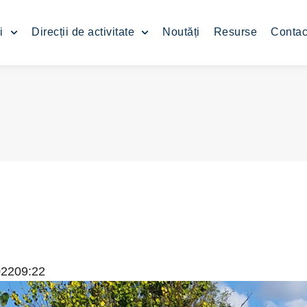
i
Direcții de activitate
Noutăți
Resurse
Contac
022
09:22