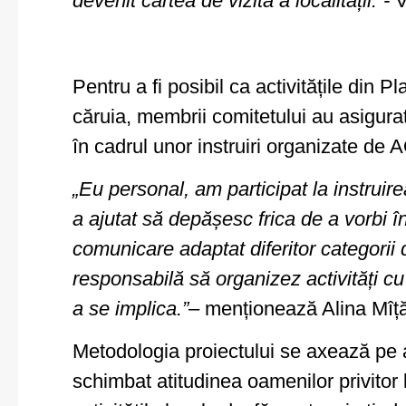
devenit cartea de vizită a localității.”-
V
Pentru a fi posibil ca activitățile din 
căruia, membrii comitetului au asigurat
în cadrul unor instruiri organizate d
„Eu personal, am participat la instrui
a ajutat să depășesc frica de a vorbi î
comunicare adaptat diferitor categorii d
responsabilă să organizez activități cu
a se implica.”
– menționează Alina Mîță
Metodologia proiectului se axează pe act
schimbat atitudinea oamenilor privitor l