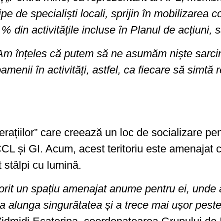
ipe de specialiști locali, sprijin în mobilizarea 
 din activitățile incluse în Planul de acțiuni, s
Am înțeles că putem să ne asumăm niște sarcini,
enii în activități, astfel, ca fiecare să simtă 
ațiilor” care creează un loc de socializare pen
, CCL și GI. Acum, acest teritoriu este amenajat
 stâlpi cu lumină.
 dorit un spațiu amenajat anume pentru ei, unde
a alunga singurătatea și a trece mai ușor peste 