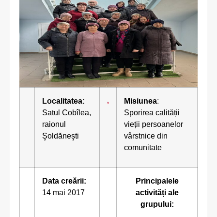
Localitatea:
Misiunea
:
Satul Cobîlea,
Sporirea calității
raionul
vieții persoanelor
Şoldăneşti
vârstnice din
comunitate
Data creării:
Principalele
14 mai 2017
activități ale
grupului: