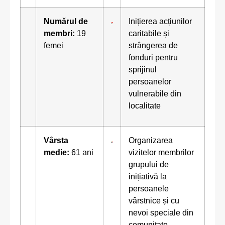
Numărul de
Inițierea acțiunilor
membri:
19
caritabile și
femei
strângerea de
fonduri pentru
sprijinul
persoanelor
vulnerabile din
localitate
Vârsta
Organizarea
medie:
61 ani
vizitelor membrilor
grupului de
inițiativă la
persoanele
vârstnice și cu
nevoi speciale din
comunitate