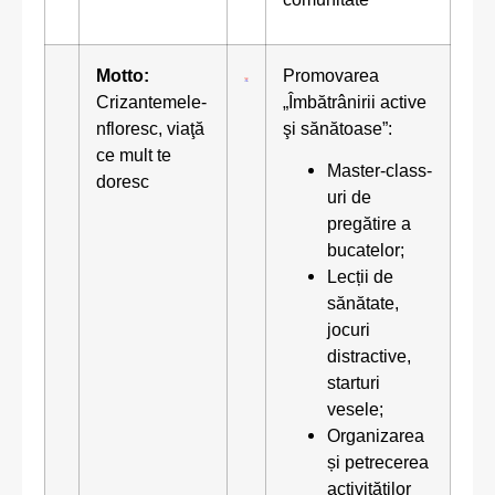
Motto:
Promovarea
Crizantemele-
„Îmbătrânirii active
nfloresc, viaţă
şi sănătoase”:
ce mult te
Master-class-
doresc
uri de
pregătire a
bucatelor;
Lecții de
sănătate,
jocuri
distractive,
starturi
vesele;
Organizarea
și petrecerea
activităților