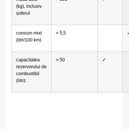
(kg), inclusiv
șoferul
consum mixt
< 5,5
(litri/100 km)
capacitatea
> 50
✓
rezervorului de
combustibil
(litri):