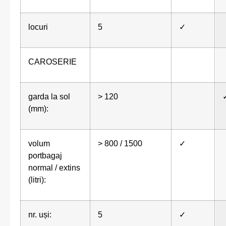
locuri
5
✓
CAROSERIE
garda la sol
> 120
(mm):
volum
> 800 / 1500
✓
portbagaj
normal / extins
(litri):
nr. uși:
5
✓