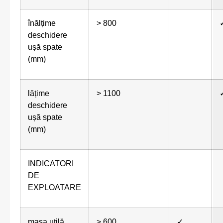
înălțime
> 800
deschidere
ușă spate
(mm)
lățime
> 1100
deschidere
ușă spate
(mm)
INDICATORI
DE
EXPLOATARE
masa utilă
> 600
✓