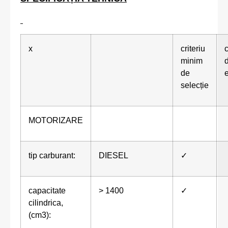
x
criteriu
c
minim
de
selecție
MOTORIZARE
tip carburant:
DIESEL
✓
capacitate
> 1400
✓
cilindrica,
(cm3):