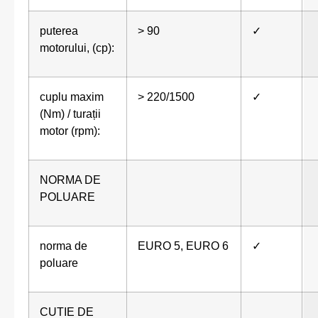
puterea
> 90
✓
motorului, (cp):
cuplu maxim
> 220/1500
✓
(Nm) / turații
motor (rpm):
NORMA DE
POLUARE
norma de
EURO 5, EURO 6
✓
poluare
CUTIE DE