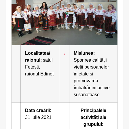
Localitatea/
Misiunea:
raionul:
satul
Sporirea calității
Fetești,
vieții persoanelor
raionul Edineț
în etate și
promovarea
îmbătrânirii active
și sănătoase
Data creării:
Principalele
31 iulie 2021
activități ale
grupului: