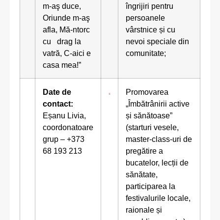
m-aş duce,
îngrijiri pentru
Oriunde m-aş
persoanele
afla, Mă-ntorc
vârstnice și cu
cu drag la
nevoi speciale din
vatră, C-aici e
comunitate;
casa mea!”
Date de
Promovarea
contact:
„Îmbătrânirii active
Eșanu Livia,
și sănătoase”
coordonatoare
(starturi vesele,
grup – +373
master-class-uri de
68 193 213
pregătire a
bucatelor, lecții de
sănătate,
participarea la
festivalurile locale,
raionale și