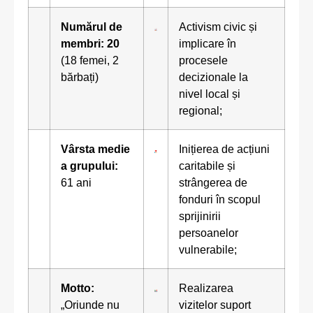
Numărul de
Activism civic și
membri: 20
implicare în
(18 femei, 2
procesele
bărbați)
decizionale la
nivel local și
regional;
Vârsta medie
Inițierea de acțiuni
a grupului:
caritabile și
61 ani
strângerea de
fonduri în scopul
sprijinirii
persoanelor
vulnerabile;
Motto:
Realizarea
„Oriunde nu
vizitelor suport