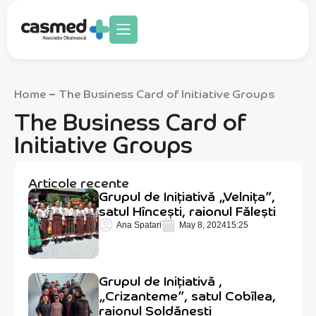
Home
The Business Card of Initiative Groups
–
The Business Card of
Initiative Groups
Articole recente
Grupul de Inițiativă „Velnița”,
satul Hîncești, raionul Fălești
Ana Spatari
May 8, 2024
15:25
Grupul de Iniţiativă ,
„Crizanteme”, satul Cobîlea,
raionul Șoldănești