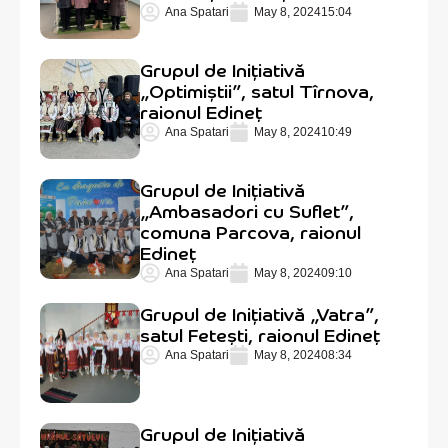
Ana Spatari
May 8, 2024
15:04
Grupul de Inițiativă
„Optimiștii”, satul Tîrnova,
raionul Edineț
Ana Spatari
May 8, 2024
10:49
Grupul de Inițiativă
„Ambasadori cu Suflet”,
comuna Parcova, raionul
Edineț
Ana Spatari
May 8, 2024
09:10
Grupul de Inițiativă „Vatra”,
satul Fetești, raionul Edineț
Ana Spatari
May 8, 2024
08:34
Grupul de Inițiativă