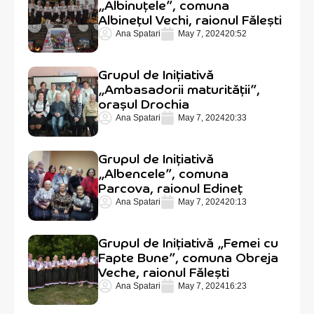
„Albinuțele”, comuna
Albinețul Vechi, raionul Fălești
Ana Spatari
May 7, 2024
20:52
Grupul de Inițiativă
„Ambasadorii maturității”,
orașul Drochia
Ana Spatari
May 7, 2024
20:33
Grupul de Inițiativă
„Albencele”, comuna
Parcova, raionul Edineț
Ana Spatari
May 7, 2024
20:13
Grupul de Inițiativă „Femei cu
Fapte Bune”, comuna Obreja
Veche, raionul Fălești
Ana Spatari
May 7, 2024
16:23