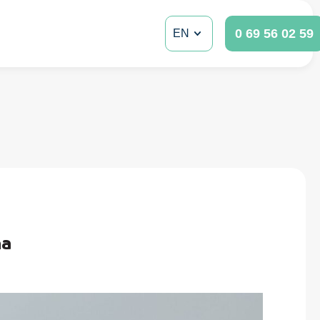
0 69 56 02 59
EN
na