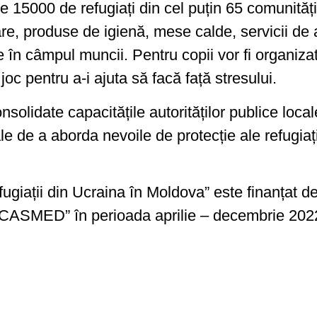
te 15000 de refugiați din cel puțin 65 comunităț
e, produse de igienă, mese calde, servicii de a
e în câmpul muncii. Pentru copii vor fi organiz
 joc pentru a-i ajuta să facă față stresului.
onsolidate capacitățile autorităților publice locale
ale de a aborda nevoile de protecție ale refugiați
ugiații din Ucraina în Moldova” este finanțat d
„CASMED” în perioada aprilie – decembrie 202