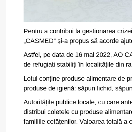
Pentru a contribui la gestionarea crize
„CASMED” și-a propus să acorde ajutor 
Astfel, pe data de 16 mai 2022, AO CA
de refugiați stabiliți în localitățile din r
Lotul conține produse alimentare de pri
produse de igienă: săpun lichid, săpun 
Autoritățile publice locale, cu care an
distribui coletele cu produse alimentare
familiile cetățenilor. Valoarea totală a 