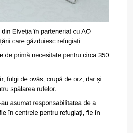
 din Elveția în parteneriat cu AO
ării care găzduiesc refugiați.
e de primă necesitate pentru circa 350
, fulgi de ovăs, crupă de orz, dar și
tru spălarea rufelor.
și-au asumat responsabilitatea de a
 în centrele pentru refugiați, fie în