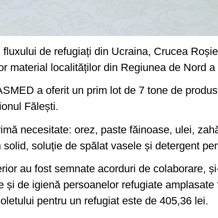
i fluxului de refugiați din Ucraina, Crucea Roșie
material localităților din Regiunea de Nord a ț
SMED a oferit un prim lot de 7 tone de produs
aionul Fălești.
mă necesitate: orez, paste făinoase, ulei, zahăr
solid, soluție de spălat vasele și detergent pen
terior au fost semnate acorduri de colaborare, 
 și de igienă persoanelor refugiate amplasate fie
coletului pentru un refugiat este de 405,36 lei.