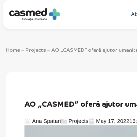
Ab
Home
Projects
AO „CASMED” oferă ajutor umanitar
–
–
AO „CASMED” oferă ajutor uman
Ana Spatari
Projects
May 17, 2022
16