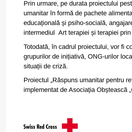
Prin urmare, pe durata proiectului pes
umanitar în formă de pachete alimentar
educațională și psiho-socială, angajar
intermediul Art terapiei și terapiei prin
Totodată, în cadrul proiectului, vor fi c
grupurilor de inițiativă, ONG-urilor loc
situații de criză.
Proiectul „Răspuns umanitar pentru ref
implementat de Asociația Obștească 