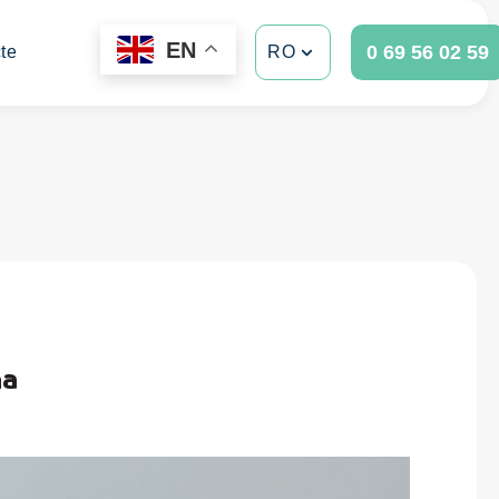
EN
0 69 56 02 59
te
RO
na