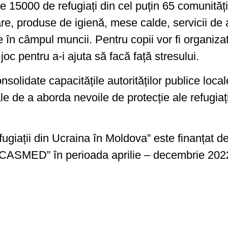
te 15000 de refugiați din cel puțin 65 comunităț
e, produse de igienă, mese calde, servicii de a
e în câmpul muncii. Pentru copii vor fi organiz
 joc pentru a-i ajuta să facă față stresului.
onsolidate capacitățile autorităților publice locale
ale de a aborda nevoile de protecție ale refugiați
ugiații din Ucraina în Moldova” este finanțat d
„CASMED” în perioada aprilie – decembrie 202