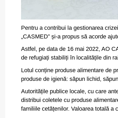
Pentru a contribui la gestionarea crize
„CASMED” și-a propus să acorde ajutor 
Astfel, pe data de 16 mai 2022, AO CA
de refugiați stabiliți în localitățile din r
Lotul conține produse alimentare de pri
produse de igienă: săpun lichid, săpun 
Autoritățile publice locale, cu care an
distribui coletele cu produse alimentare
familiile cetățenilor. Valoarea totală a 