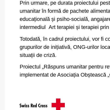
Prin urmare, pe durata proiectului pes
umanitar în formă de pachete alimentar
educațională și psiho-socială, angajar
intermediul Art terapiei și terapiei prin
Totodată, în cadrul proiectului, vor fi c
grupurilor de inițiativă, ONG-urilor loc
situații de criză.
Proiectul „Răspuns umanitar pentru ref
implementat de Asociația Obștească 