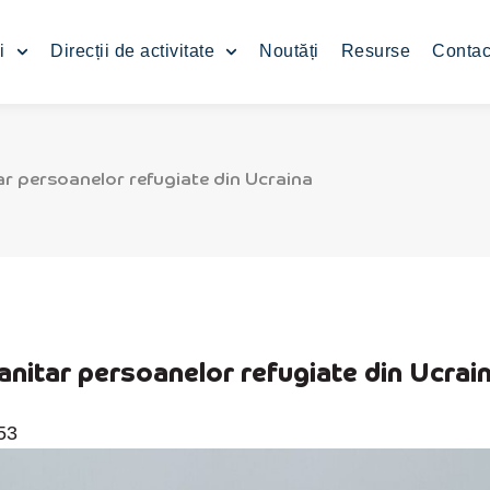
i
Direcții de activitate
Noutăți
Resurse
Contac
 persoanelor refugiate din Ucraina
itar persoanelor refugiate din Ucrai
53