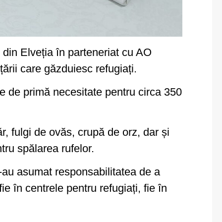
 din Elveția în parteneriat cu AO
ării care găzduiesc refugiați.
e de primă necesitate pentru circa 350
, fulgi de ovăs, crupă de orz, dar și
tru spălarea rufelor.
și-au asumat responsabilitatea de a
 în centrele pentru refugiați, fie în