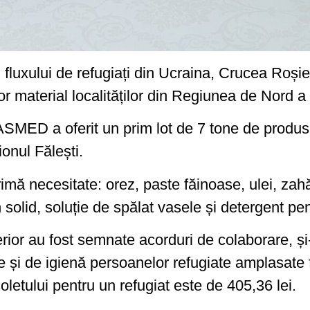
i fluxului de refugiați din Ucraina, Crucea Roșie
material localităților din Regiunea de Nord a ț
SMED a oferit un prim lot de 7 tone de produs
aionul Fălești.
mă necesitate: orez, paste făinoase, ulei, zahăr
solid, soluție de spălat vasele și detergent pen
terior au fost semnate acorduri de colaborare, 
 și de igienă persoanelor refugiate amplasate fie
coletului pentru un refugiat este de 405,36 lei.