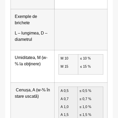
Exemple de
brichete
L – lungimea, D –
diametrul
Umiditatea, M (w-
M 10
≤ 10 %
% la obţinere)
M 15
≤ 15 %
Cenușa, A (w-% în
A 0,5
≤ 0,5 %
stare uscată)
A 0,7
≤ 0,7 %
A 1,0
≤ 1,0 %
A 1,5
≤ 1,5 %