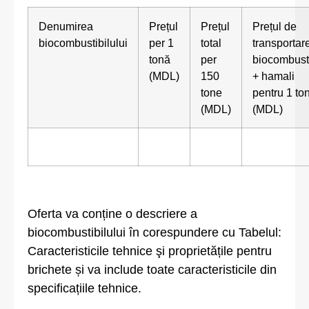
Denumirea
Prețul
Prețul
Prețul de
biocombustibilului
per 1
total
transportar
tonă
per
biocombusti
(MDL)
150
+ hamali
tone
pentru 1 t
(MDL)
(MDL)
Oferta va conține o descriere a
biocombustibilului în corespundere cu Tabelul:
Caracteristicile tehnice şi proprietățile pentru
brichete și va include toate caracteristicile din
specificațiile tehnice.