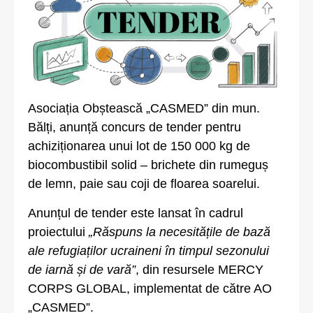
Asociația Obștească „CASMED” din mun.
Bălți, anunță concurs de tender pentru
achiziționarea unui lot de 150 000 kg de
biocombustibil solid – brichete din rumeguș
de lemn, paie sau coji de floarea soarelui.
Anunțul de tender este lansat în cadrul
proiectului
„Răspuns la necesitățile de bază
ale refugiaților ucraineni în timpul sezonului
de iarnă și de vară”
, din resursele MERCY
CORPS GLOBAL, implementat de către AO
„CASMED”.