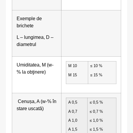
Exemple de
brichete
L – lungimea, D –
diametrul
Umiditatea, M (w-
M 10
≤ 10 %
% la obţinere)
M 15
≤ 15 %
Cenușa, A (w-% în
A 0,5
≤ 0,5 %
stare uscată)
A 0,7
≤ 0,7 %
A 1,0
≤ 1,0 %
A 1,5
≤ 1,5 %