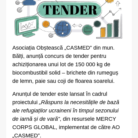
Asociația Obștească „CASMED” din mun.
Bălți, anunță concurs de tender pentru
achiziționarea unui lot de 150 000 kg de
biocombustibil solid – brichete din rumeguș
de lemn, paie sau coji de floarea soarelui.
Anunțul de tender este lansat în cadrul
proiectului
„Răspuns la necesitățile de bază
ale refugiaților ucraineni în timpul sezonului
de iarnă și de vară”
, din resursele MERCY
CORPS GLOBAL, implementat de către AO
„CASMED”.