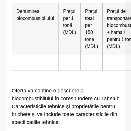
Denumirea
Prețul
Prețul
Prețul de
biocombustibilului
per 1
total
transportar
tonă
per
biocombusti
(MDL)
150
+ hamali
tone
pentru 1 t
(MDL)
(MDL)
Oferta va conține o descriere a
biocombustibilului în corespundere cu Tabelul:
Caracteristicile tehnice şi proprietățile pentru
brichete și va include toate caracteristicile din
specificațiile tehnice.