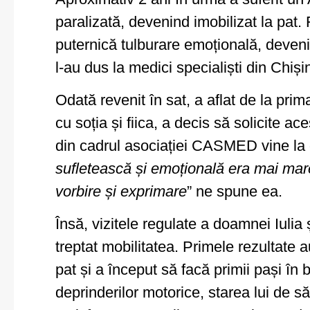
paralizată, devenind imobilizat la pat.
puternică tulburare emoțională, devenind
l-au dus la medici specialiști din Chiși
Odată revenit în sat, a aflat de la prim
cu soția și fiica, a decis să solicite 
din cadrul asociației CASMED vine la d
sufletească și emoțională era mai mare
vorbire și exprimare
” ne spune ea.
Însă, vizitele regulate a doamnei Iuli
treptat mobilitatea. Primele rezultate 
pat și a început să facă primii pași în ba
deprinderilor motorice, starea lui de 