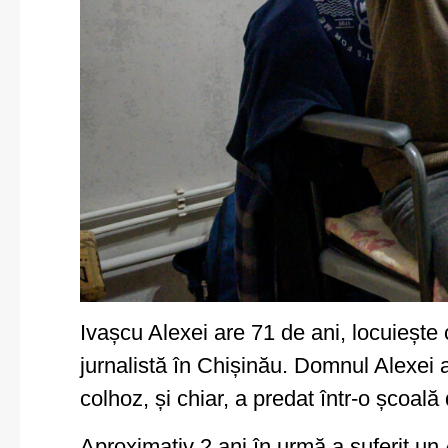
Ivașcu Alexei are 71 de ani, locuiește c
jurnalistă în Chișinău. Domnul Alexei a
colhoz, și chiar, a predat într-o școală 
Aproximativ 2 ani în urmă a suferit un