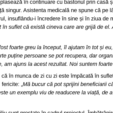
plasează în continuare cu bastonul prin casă și
ță singur. Asistenta medicală ne spune că pe lâ
l, insuflându-i încredere în sine și în ziua de
t în suflet că există cineva care are grijă de el
fost foarte greu la început, îl ajutam în tot și e
e puține persoane se pot recupera, dar organism
e, am ajuns la acest rezultat. Noi suntem foar
 că în munca de zi cu zi este împăcată în suflet
fericite: „
Mă bucur că pot sprijini beneficiarii căz
 este un exemplu viu de readucere la viață, de a
ciliu sunt prestate în cadrul proiectul „Îmbătrân