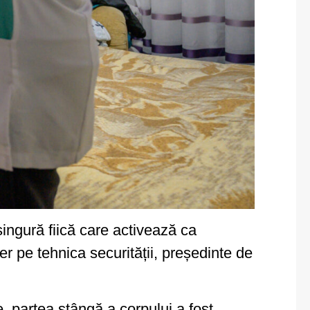
singură fiică care activează ca
er pe tehnica securității, președinte de
, partea stângă a corpului a fost