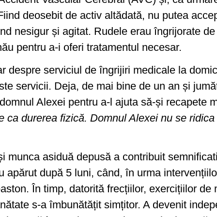
 Fiind deosebit de activ altădată, nu putea accep
 nesigur și agitat. Rudele erau îngrijorate de st
nău pentru a-i oferi tratamentul necesar.
ar despre serviciul de îngrijiri medicale la domic
aceste servicii. Deja, de mai bine de un an și ju
omnul Alexei pentru a-l ajuta să-și recapete mo
 ca durerea fizică. Domnul Alexei nu se ridica s
a și munca asiduă depusă a contribuit semnifica
au apărut după 5 luni, când, în urma intervențiil
ston. În timp, datorită frecțiilor, exercițiilor de 
sănătate s-a îmbunătățit simțitor. A devenit ind