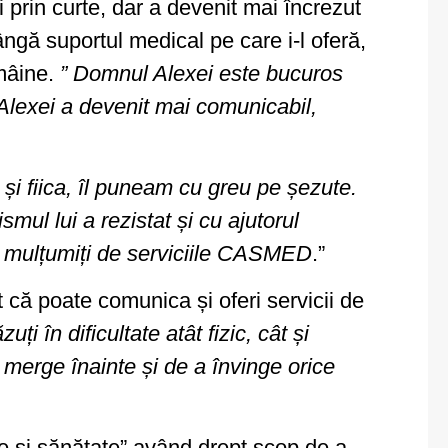
 prin curte, dar a devenit mai încrezut
ngă suportul medical pe care i-l oferă,
 mâine.
” Domnul Alexei este bucuros
. Alexei a devenit mai comunicabil,
u, și fiica, îl puneam cu greu pe șezute.
ul lui a rezistat și cu ajutorul
te mulțumiți de serviciile CASMED
.”
 că poate comunica și oferi servicii de
uți în dificultate atât fizic, cât și
 merge înainte și de a învinge orice
ire și sănătate” având drept scop de a