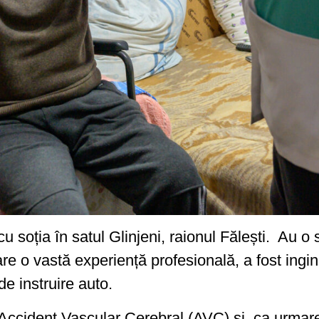
u soția în satul Glinjeni, raionul Fălești. Au o 
re o vastă experiență profesională, a fost ingin
de instruire auto.
 Accident Vascular Cerebral (AVC) și, ca urmare