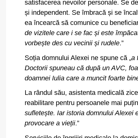
satisfacerea nevoilor personale. Se de
și independent. Se îmbracă și se încal
ea încearcă să comunice cu beneficiaru
de vizitele care i se fac și este împăca
vorbește des cu vecinii și rudele
.”
Soția domnului Alexei ne spune că „
a 
Doctorii spuneau că după un AVC, foart
doamnei Iulia care a muncit foarte bin
La rândul său, asistenta medicală zice
reabilitare pentru persoanele mai puțin 
sufletește. Iar istoria domnului Alexei
provocare a vieții
.”
Serviciile de îngrijiri medicale la domi