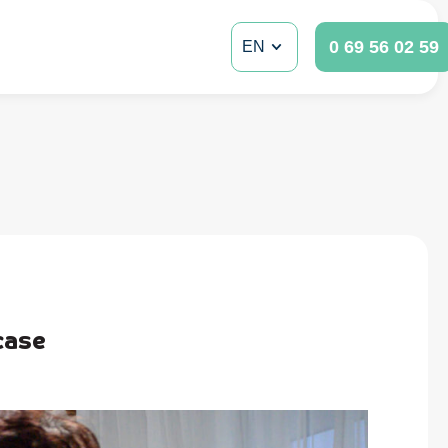
0 69 56 02 59
EN
 case