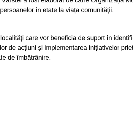
ârstei a fost elaborat de către Organizația Mon
ersoanelor în etate la viața comunității.
 localități care vor beneficia de suport în ident
lor de acțiuni și implementarea inițiativelor pr
te de îmbătrânire.