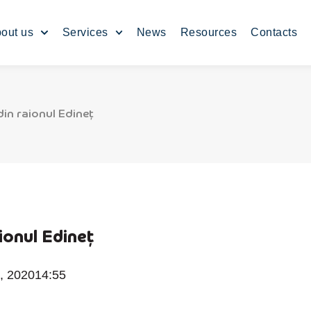
out us
Services
News
Resources
Contacts
din raionul Edineț
ionul Edineț
, 2020
14:55