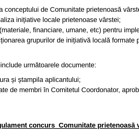
 conceptului de Comunitate prietenoasă vârste
aliza inițiative locale prietenoase vârstei;
 (materiale, financiare, umane, etc) pentru imp
cționarea grupurilor de inițiativă locală formate
 include următoarele documente:
ra și ștampila aplicantului;
tate de membri în Comitetul Coordonator, aproba
ulament concurs_Comunitate prietenoasă v