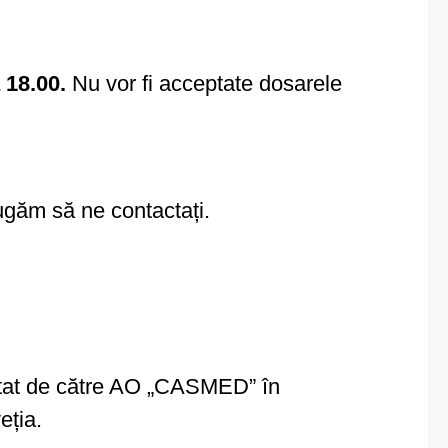
 18.00.
Nu vor fi acceptate dosarele
rugăm să ne contactați.
entat de către AO „CASMED” în
eția.