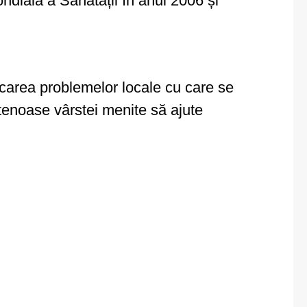
dială a Sănătății în anul 2006 și
ificarea problemelor locale cu care se
ietenoase vârstei menite să ajute