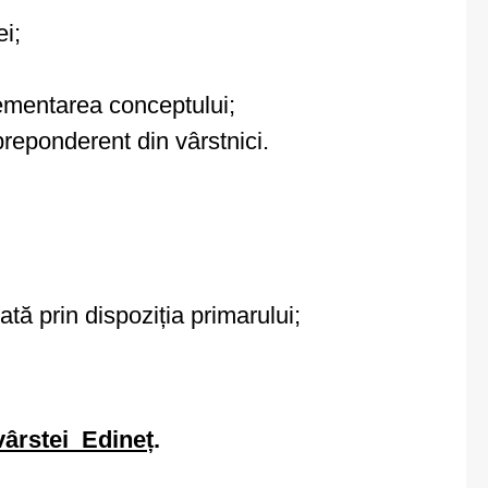
i;
lementarea conceptului;
 preponderent din vârstnici.
tă prin dispoziția primarului;
ârstei_Edineț
.