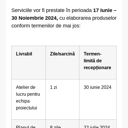
Serviciile vor fi prestate în perioada
17 Iunie –
30 Noiembrie 2024,
cu elaborarea produselor
conform termenilor de mai jos:
Livrabil
Zile/sarcină
Termen-
limită
de
recepționare
Atelier de
1 zi
30 iunie 2024
lucru pentru
echipa
proiectului
Planul de
8 zile
22 iulie 2024