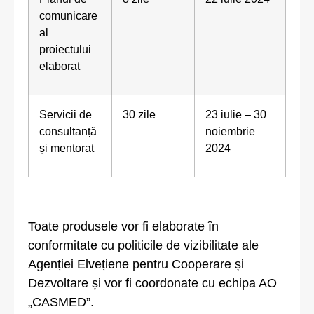
comunicare
al
proiectului
elaborat
Servicii de
30 zile
23 iulie – 30
consultanță
noiembrie
și mentorat
2024
Toate produsele vor fi elaborate în
conformitate cu politicile de vizibilitate ale
Agenției Elvețiene pentru Cooperare și
Dezvoltare și vor fi coordonate cu echipa AO
„CASMED”.