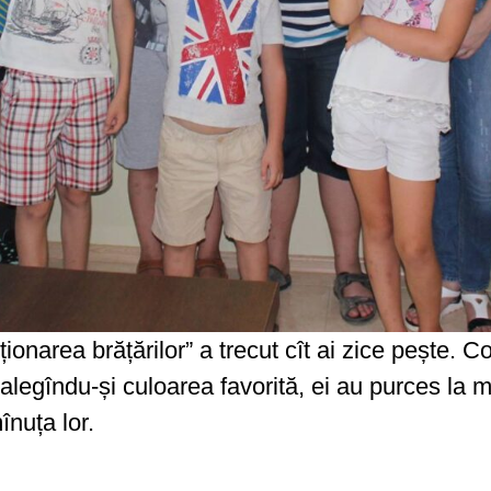
ionarea brățărilor” a trecut cît ai zice pește. Co
, alegîndu-și culoarea favorită, ei au purces la 
înuța lor.