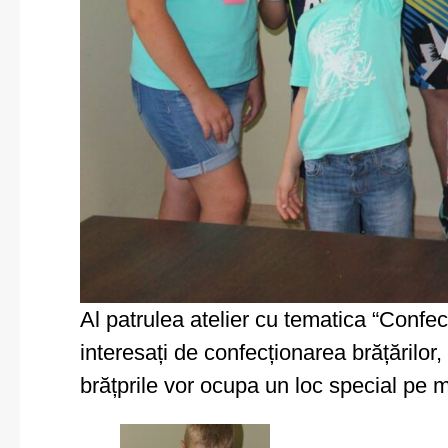
Al patrulea atelier cu tematica “Confecț
interesați de confecționarea brățărilor
brățprile vor ocupa un loc special pe m