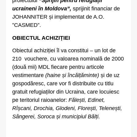
proiectului
“Sprijin pentru refugiații
ucraineni în Moldova”,
sprijinit financiar de
JOHANNITER și implementat de A.O.
”CASMED”.
OBIECTUL ACHIZIȚIEI
Obiectul achiziției îl va constitui – un lot de
210 vouchere, cu valoarea nominală de 2000
(două mii) MDL fiecare pentru articole
vestimentare
(haine și încălțăminte)
și de uz
gospodăresc, care vor fi distribuite cu titlu
gratuit refugiaților din Ucraina, care locuiesc
pe teritoriul raioanelor:
Fălești, Edinet,
Rîșcani, Drochia, Glodeni, Florești, Telenești,
Sângerei, Soroca și municipiul Bălți.