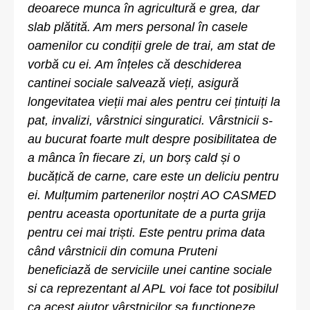
deoarece munca în agricultură e grea, dar
slab plătită. Am mers personal în casele
oamenilor cu condiții grele de trai, am stat de
vorbă cu ei. Am înțeles că deschiderea
cantinei sociale salvează vieți, asigură
longevitatea vieții mai ales pentru cei țintuiți la
pat, invalizi, vârstnici singuratici. Vârstnicii s-
au bucurat foarte mult despre posibilitatea de
a mânca în fiecare zi, un borș cald și o
bucățică de carne, care este un deliciu pentru
ei. Mulțumim partenerilor noștri AO CASMED
pentru aceasta oportunitate de a purta grija
pentru cei mai triști. Este pentru prima data
când vârstnicii din comuna Pruteni
beneficiază de serviciile unei cantine sociale
si ca reprezentant al APL voi face tot posibilul
ca acest ajutor vârstnicilor sa funcționeze