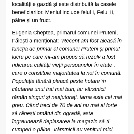
localitățile gazdă și este distribuită la casele
beneficiarilor. Meniul include felul I, Felul II,
pâine și un fruct.
Eugenia Cheptea, primarul comunei Pruteni,
Fălești a menționat:
“Recent am fost aleasă în
funcția de primar al comunei Pruteni și primul
lucru pe care mi-am propus să rezolv a fost
ridicarea calității vieții persoanelor în etate ,
care o constituie majoritatea la noi în comună.
Populația tânără pleacă peste hotare în
căutarea unui trai mai bun, iar vârstnicii
rămân singuri și neajutorați. Iarna este cel mai
greu. Când treci de 70 de ani nu mai ai forțe
să rânești omătul din ogradă, asta
îngreunează deplasarea la magazin să-ți
cumperi o pâine. Vârstnicii au venituri mici,