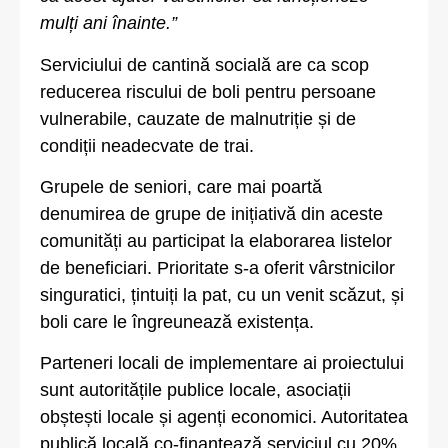
mulți ani înainte.”
Serviciului de cantină socială are ca scop
reducerea riscului de boli pentru persoane
vulnerabile, cauzate de malnutriție și de
condiții neadecvate de trai.
Grupele de seniori, care mai poartă
denumirea de grupe de inițiativă din aceste
comunități au participat la elaborarea listelor
de beneficiari. Prioritate s-a oferit vârstnicilor
singuratici, țintuiți la pat, cu un venit scăzut, și
boli care le îngreunează existența.
Parteneri locali de implementare ai proiectului
sunt autoritățile publice locale, asociații
obștești locale și agenți economici. Autoritatea
publică locală co-finanțează serviciul cu 20%