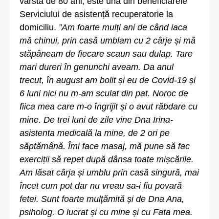
vârsta de 80 ani, este una din beneficiarele
Serviciului de asistență recuperatorie la
domiciliu.
”Am foarte mulți ani de când iaca
mă chinui, prin casă umblam cu 2 cârje și mă
stăpâneam de fiecare scaun sau dulap. Tare
mari dureri în genunchi aveam. Da anul
trecut, în august am bolit și eu de Covid-19 și
6 luni nici nu m-am sculat din pat. Noroc de
fiica mea care m-o îngrijit și o avut răbdare cu
mine. De trei luni de zile vine Dna Irina-
asistenta medicală la mine, de 2 ori pe
săptămână. Îmi face masaj, mă pune să fac
exerciții să repet după dânsa toate mișcările.
Am lăsat cârja și umblu prin casă singură, mai
încet cum pot dar nu vreau sa-i fiu povară
fetei. Sunt foarte mulțămită și de Dna Ana,
psiholog. O lucrat și cu mine și cu Fata mea.