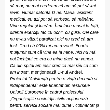
să mor, nu mai credeam că am să pot să-mi
revin. Numai datorită D-nei Maria- asistent
medical, eu azi pot să vorbesc, să mănânc.
Vine regulat și lucrăm. Î-mi face masaj la față,
diferite exerciții fac cu ochii, cu gura. Cei care
nu m-au văzut paralizat nici nu cred că am
fost. Cred că 90% mi-am revenit. Foarte
mulțumit sunt că vine ea la mine, nici nu mă
pot închipui ce era cu mine dacă nu venea.
Că din spital am ieșit cred că mai rău ca cum
am intrat”
, menționează D-nul Andrei.
Proiectul ”Asistență pentru o viață decentă și
independentă” este finanțat din resursele
Uniunii Europene în cadrul proiectului
„Organizațiile societății civile acționează
pentru servicii sociale mai bune”, cofinanțat și