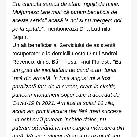
Era chinuită săraca de atâta îngrijit de mine.
Mulțumesc tare mult că putem beneficia de
aceste servicii acasă la noi și nu mergem noi
pe la spitale”
, menționează Dna Ludmila
Bejan.
Un alt beneficiar al Serviciului de asistență
recuperatorie la domiciliu este D-nul Andrei
Revenco, din s. Băhrinești, r-nul Florești.
”Eu
am grad de invaliditate de când eram tânăr,
încă din armată. În luna august mi-a fost
paralizată fața de la curent, eram la cimitir,
puneam monument soției care a decedat de
Covid-19 în 2021. Am fost la spital 10 zile,
acolo am primit lecuire dar fără mari succese.
Un ochi nu îl puteam închide deloc, nu
puteam să mănânc, i-mi curgea mâncarea din
gură. Vă spun sincer că eu am crezut că am