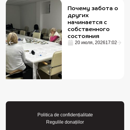
Почему забота о
других
начинается с
собственного
состояния
20 июля, 2026
17:02
Politica de confidențialitate
Regulile donațiilor