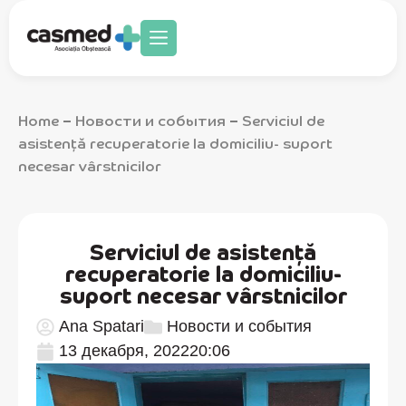
Home
Новости и события
Serviciul de
–
–
asistență recuperatorie la domiciliu- suport
necesar vârstnicilor
Serviciul de asistență
recuperatorie la domiciliu-
suport necesar vârstnicilor
Ana Spatari
Новости и события
13 декабря, 2022
20:06