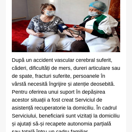
După un accident vascular cerebral suferit,
căderi, dificultăți de mers, dureri articulare sau
de spate, fracturi suferite, persoanele în
vârstă necesită îngrijire și atenție deosebită.
Pentru oferirea unui suport în depășirea
acestor situații a fost creat Serviciul de
asistență recuperatorie la domiciliu. În cadrul
Serviciului, beneficiarii sunt vizitați la domiciliu
și ajutați să-și recapete autonomia parțială
sau totală întru-un cadru familiar.