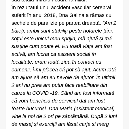
În rezultatul unui accident vascular cerebral
suferit în anul 2018, Dna Galina a rămas cu
sechele de paralizie pe partea dreaptă.
”Am 2
băieți, ambii sunt stabiliți peste hotarele țării,
soțul este unicul meu sprijin, mă ajută și mă
susține cum poate el. Eu toată viața am fost
activă, am lucrat ca asistent social în
localitate, eram toată ziua în contact cu
oamenii, î-mi plăcea că pot să ajut. Acum iată
am ajuns să am eu nevoie de ajutor. În ultimii
2 ani nu prea am putut face reabilitare din
cauza la COVID -19. Când am fost informată
că vom beneficia de serviciul dat am fost
foarte bucuroși. Dna Maria (asistent medical)
vine la noi de 2 ori pe săptămână. După 2 luni
de masaj și exerciții am lăsat cârja și merg