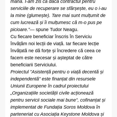
mâna. I-am zis că dacă contractul pentru
serviciile de recuperare se sfârșește, eu o i-au
la mine (glumește). Tare mai sunt mulțumit de
cum lucrează și îi mulțumesc că m-o pus pe
picioare.”
— spune Tudor Neagu.
Cu fiecare beneficiar înscris în Serviciu
învățăm noi lecții de viață. Iar fiecare lecție
învățată ne dă forțe și încredere că ceea ce
facem este necesar și așteptat de către
beneficiarii Serviciului.
Proiectul ”Asistență pentru o viață decentă și
independentă” este finanțat din resursele
Uniunii Europene în cadrul proiectului
„Organizațiile societății civile acționează
pentru servicii sociale mai bune”, cofinanțat și
implementat de Fundația Soros Moldova în
parteneriat cu Asociația Keystone Moldova și