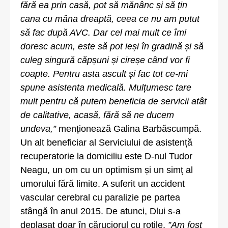
fără ea prin casă, pot să mănânc și să țin
cana cu mâna dreaptă, ceea ce nu am putut
să fac după AVC. Dar cel mai mult ce îmi
doresc acum, este să pot ieși în gradină și să
culeg singură căpșuni și cireșe când vor fi
coapte. Pentru asta ascult și fac tot ce-mi
spune asistenta medicală. Mulțumesc tare
mult pentru că putem beneficia de servicii atât
de calitative, acasă, fără să ne ducem
undeva,”
menționează Galina Barbăscumpă.
Un alt beneficiar al Serviciului de asistență
recuperatorie la domiciliu este D-nul Tudor
Neagu, un om cu un optimism și un simț al
umorului fără limite. A suferit un accident
vascular cerebral cu paralizie pe partea
stângă în anul 2015. De atunci, Dlui s-a
deplasat doar în căruciorul cu rotile.
”Am fost