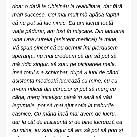
doar o dată la Chișinău la reabilitare, dar fără
mari succese. Cel mai mult mă apăsa faptul
că nu pot să fac nimic. Eu am lucrat toată
viața pădurar, am fost în mișcare. Din ianuarie
vine Dna Aurelia (asistent medical) la mine.
Vă spun sincer că eu demult îmi pierdusem
speranța, nu mai credeam că am să pot să
mă ridic singur, să stau pe picioarele mele.
Însă totul s-a schimbat, după 3 luni de când
asistenta medicală lucrează cu mine, cu eu
m-am ridicat din cărucior și pot să merg cu
cârja, merg încetișor până în seră să văd
legumele, pot să mai ajut soția la treburile
casnice. Cu mâna încă mai avem de lucru,
dar la cât de insistentă și de bine lucrează ea
cu mine, eu sunt sigur că am să pot să port și