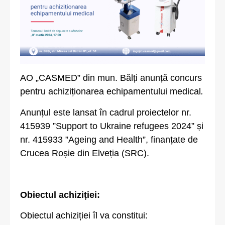
AO „CASMED” din mun. Bălți anunță concurs
pentru achiziționarea echipamentului medical
.
Anunțul este lansat în cadrul proiectelor nr.
415939 ”Support to Ukraine refugees 2024” și
nr. 415933 ”Ageing and Health”, finanțate de
Crucea Roșie din Elveția (SRC).
Obiectul achiziției:
Obiectul achiziției îl va constitui: