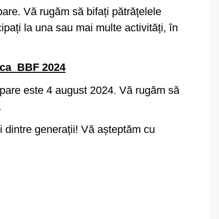
icipare. Vă rugăm să bifați pătrățelele
ați la una sau mai multe activități, în
nica_BBF 2024
cipare este 4 august 2024. Vă rugăm să
.
ii dintre generații! Vă așteptăm cu