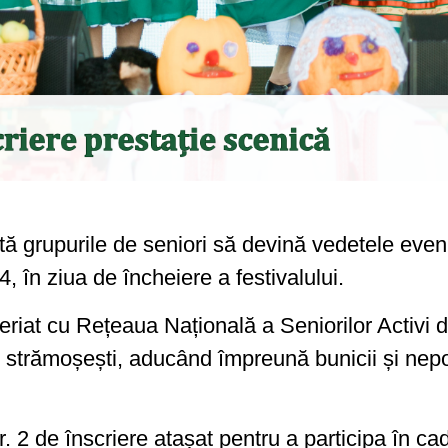
vită grupurile de seniori să devină vedetele ev
, în ziua de încheiere a festivalului.
iat cu Rețeaua Națională a Seniorilor Activi d
rile strămoșești, aducând împreună bunicii și nep
2 de înscriere atașat pentru a participa în cadru