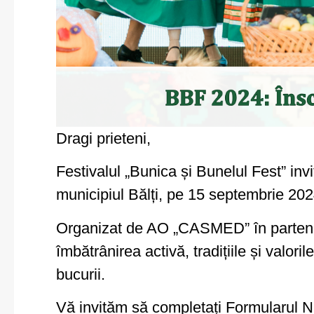
Dragi prieteni,
Festivalul „Bunica și Bunelul Fest” in
municipiul Bălți, pe 15 septembrie 2024
Organizat de AO „CASMED” în partener
îmbătrânirea activă,
tradițiile și valo
bucurii.
Vă invităm să completați Formularul Nr. 