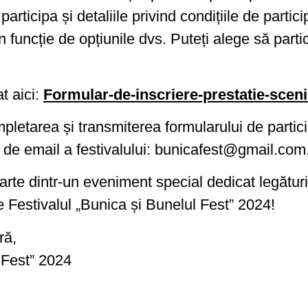
ți participa și detaliile privind condițiile de part
ncție de opțiunile dvs. Puteți alege să particip
t aici:
Formular-de-inscriere-prestatie-sce
mpletarea și transmiterea formularului de parti
a de email a festivalului: bunicafest@gmail.com
parte dintr-un eveniment special dedicat legătur
Festivalul „Bunica și Bunelul Fest” 2024!
ră,
 Fest” 2024