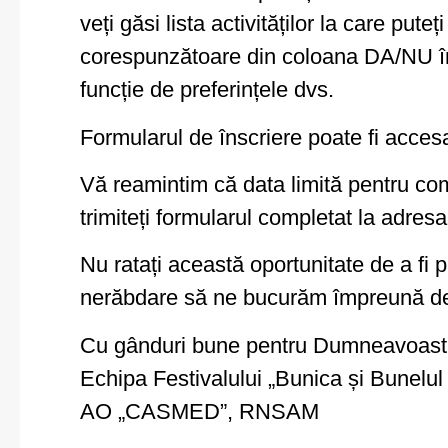
veți găsi lista activităților la care pute
corespunzătoare din coloana DA/NU în fu
funcție de preferințele dvs.
Formularul de înscriere poate fi accesa
Vă reamintim că data limită pentru co
trimiteți formularul completat la adres
Nu ratați această oportunitate de a fi 
nerăbdare să ne bucurăm împreună de 
Cu gânduri bune pentru Dumneavoast
Echipa Festivalului „Bunica și Bunelul
AO „CASMED”, RNSAM