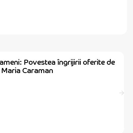
ameni: Povestea îngrijirii oferite de
ă Maria Caraman