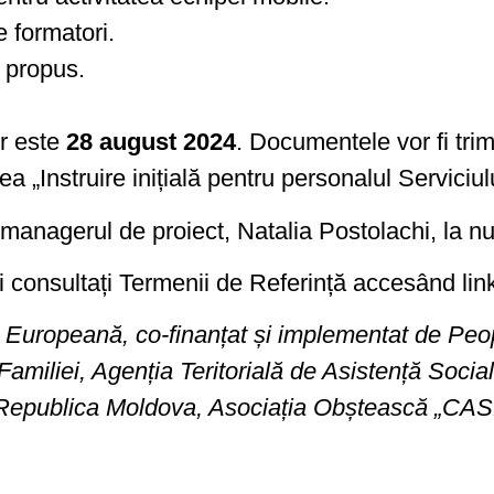
e formatori.
i propus.
or este
28 august 2024
. Documentele vor fi trim
ea „Instruire inițială pentru personalul Serviciu
i managerul de proiect, Natalia Postolachi, la 
și consultați Termenii de Referință accesând lin
a Europeană, co-finanțat și implementat de Peo
 Familiei, Agenția Teritorială de Asistență Soci
n Republica Moldova, Asociația Obștească „CA