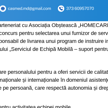
rteneriat cu Asociația Obștească „HOMECARE”
 concurs pentru selectarea unui furnizor de serv
ponsabil de livrarea unui program de instruire in
ului „Serviciul de Echipă Mobilă – suport pentru
personalului pentru a oferi servicii de calitate
 naționale și internaționale în domeniul asistenț
pe persoană, care respectă autonomia și dreptu
ntru activitatea echipei mobile.