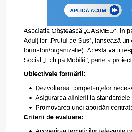
Asociația Obștească „CASMED”, în pa
Adulților „Prutul de Sus”, lansează un
formatori/organizație). Acesta va fi res
Social „Echipă Mobilă”, parte a proiect
Obiectivele formării:
Dezvoltarea competențelor necesare 
Asigurarea alinierii la standardele
Promovarea unei abordări centrate 
Criterii de evaluare:
Acoperirea tematicilor relevante pe