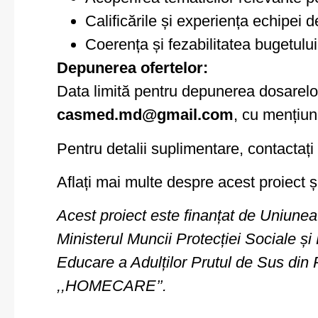
Calificările și experiența echipei d
Coerența și fezabilitatea bugetulu
Depunerea ofertelor:
Data limită pentru depunerea dosarel
casmed.md@gmail.com
, cu mențiun
Pentru detalii suplimentare, contactaț
Aflați mai multe despre acest proiect 
Acest proiect este finanțat de Uniune
Ministerul Muncii Protecției Sociale și
Educare a Adulților Prutul de Sus di
,,HOMECARE’’.