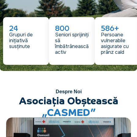
0
37
+
0
800
+
1500
+
Vârstnici
Grupuri de
De localități
Seniori sprijiniți
Persoane
îngrijiți cu
inițiativă
partenere din
să
vulnerabile
dedicație și
susținute
toată Moldova
îmbătrânească
asigurate cu
atenție
activ
prânz cald
Despre Noi
Asociația Obștească
„CASMED”