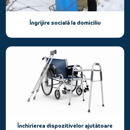
Îngrijire socială la domiciliu
Închirierea dispozitivelor ajutătoare