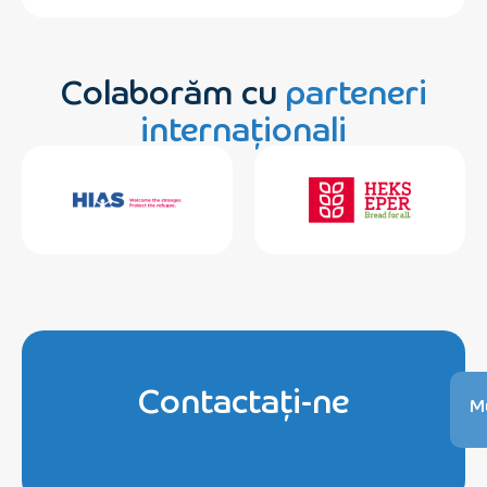
Colaborăm cu
parteneri
internaționali
Contactați-ne
Mu