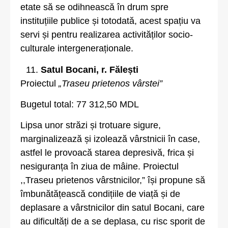
etate să se odihnească în drum spre
instituțiile publice și totodată, acest spațiu va
servi și pentru realizarea activităților socio-
culturale intergeneraționale.
Satul Bocani, r. Fălești
Proiectul
„Traseu prietenos vârstei”
Bugetul total: 77 312,50 MDL
Lipsa unor străzi și trotuare sigure,
marginalizează și izolează vârstnicii în case,
astfel le provoacă starea depresivă, frica și
nesiguranța în ziua de mâine. Proiectul
,,Traseu prietenos vârstnicilor,” își propune să
îmbunătățească condițiile de viață și de
deplasare a vârstnicilor din satul Bocani, care
au dificultăți de a se deplasa, cu risc sporit de