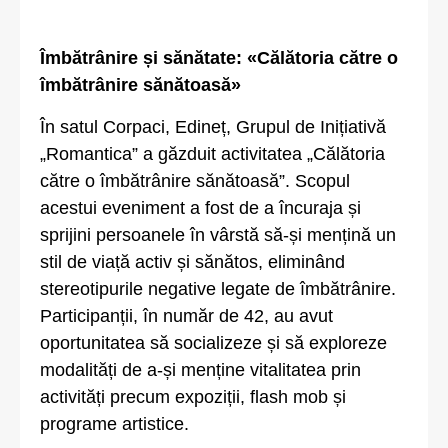
Îmbătrânire și sănătate: «Călătoria către o
îmbătrânire sănătoasă»
În satul Corpaci, Edineț, Grupul de Inițiativă
„Romantica” a găzduit activitatea „Călătoria
către o îmbătrânire sănătoasă”. Scopul
acestui eveniment a fost de a încuraja și
sprijini persoanele în vârstă să-și mențină un
stil de viață activ și sănătos, eliminând
stereotipurile negative legate de îmbătrânire.
Participanții, în număr de 42, au avut
oportunitatea să socializeze și să exploreze
modalități de a-și menține vitalitatea prin
activități precum expoziții, flash mob și
programe artistice.