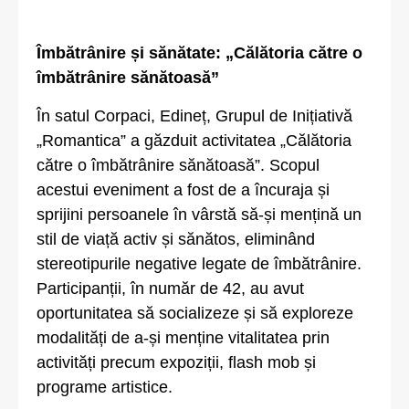
Îmbătrânire și sănătate: „Călătoria către o
îmbătrânire sănătoasă”
În satul Corpaci, Edineț, Grupul de Inițiativă
„Romantica” a găzduit activitatea „Călătoria
către o îmbătrânire sănătoasă”. Scopul
acestui eveniment a fost de a încuraja și
sprijini persoanele în vârstă să-și mențină un
stil de viață activ și sănătos, eliminând
stereotipurile negative legate de îmbătrânire.
Participanții, în număr de 42, au avut
oportunitatea să socializeze și să exploreze
modalități de a-și menține vitalitatea prin
activități precum expoziții, flash mob și
programe artistice.