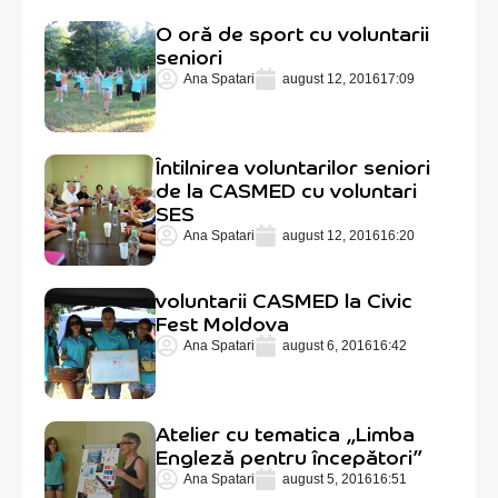
O oră de sport cu voluntarii
seniori
Ana Spatari
august 12, 2016
17:09
Întilnirea voluntarilor seniori
de la CASMED cu voluntari
SES
Ana Spatari
august 12, 2016
16:20
voluntarii CASMED la Civic
Fest Moldova
Ana Spatari
august 6, 2016
16:42
Atelier cu tematica „Limba
Engleză pentru începători”
Ana Spatari
august 5, 2016
16:51