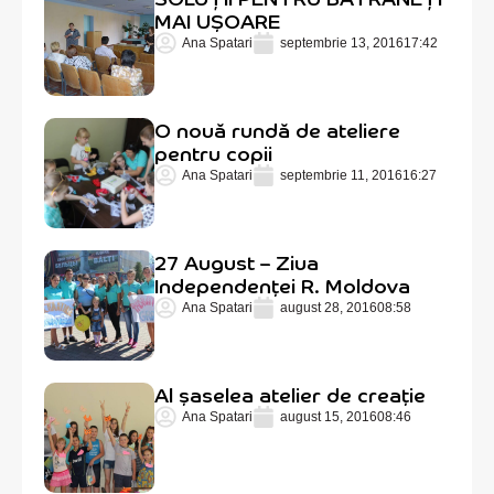
MAI UȘOARE
Ana Spatari
septembrie 13, 2016
17:42
O nouă rundă de ateliere
pentru copii
Ana Spatari
septembrie 11, 2016
16:27
27 August – Ziua
Independenței R. Moldova
Ana Spatari
august 28, 2016
08:58
Al șaselea atelier de creație
Ana Spatari
august 15, 2016
08:46