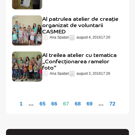
Al patrulea atelier de creație
organizat de voluntarii
CASMED
Ana Spatari
august 4, 2016
17:20
Al treilea atelier cu tematica
„Confecționarea ramelor
foto”
Ana Spatari
august 3, 2016
17:26
1
…
65
66
67
68
69
…
72