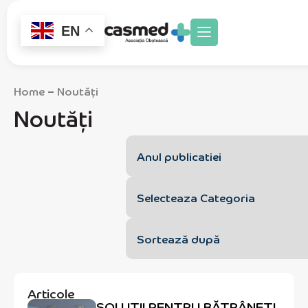
EN
Home
Noutăți
–
Noutăți
Articole
SOLUȚII PENTRU BĂTRÂNEȚI