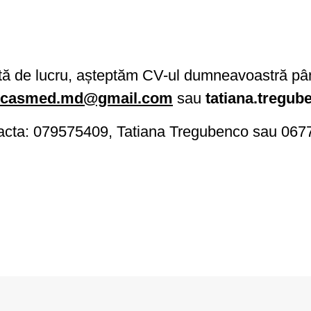
rtă de lucru, așteptăm CV-ul dumneavoastră pâ
casmed.md@gmail.com
sau
tatiana.tregu
ontacta: 079575409, Tatiana Tregubenco sau 06