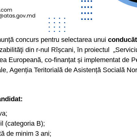
nță concurs pentru selectarea unui
conducăt
bilităţi din r-nul Rîșcani, în proiectul „Servic
unea Europeană, co-finanțat și implementat de 
ciale, Agenția Teritorială de Asistență Socială
andidat:
ova;
l (categoria B);
ă de minim 3 ani;