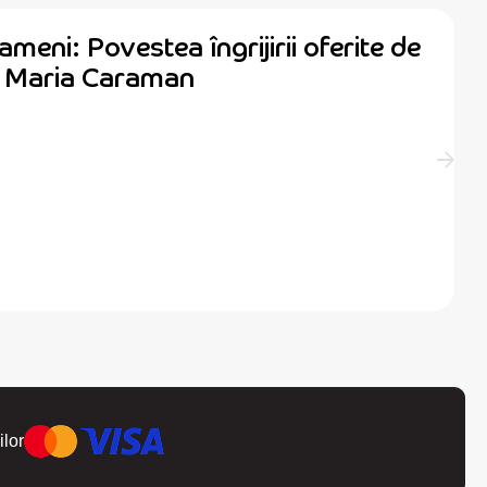
ameni: Povestea îngrijirii oferite de
ă Maria Caraman
ilor