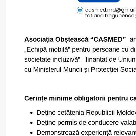
Asociația Obștească
“
CASMED”
anu
„Echipă mobilă” pentru persoane cu diza
societate incluzivă”, finanțat de Uni
cu Ministerul Muncii și Protecției So
Cerințe minime obligatorii pentru c
Deține cetățenia Republicii Mold
Deține permis de conducere valabi
Demonstrează experiență relevant