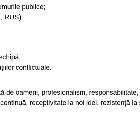
umurile publice;
M, RUS).
 echipă;
țiilor conflictuale.
ă de oameni, profesionalism, responsabilitate, co
ntinuă, receptivitate la noi idei, rezistență la s