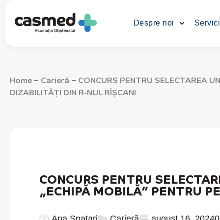
Despre noi
Servici
Home
Carieră
CONCURS PENTRU SELECTAREA UNU
–
–
DIZABILITĂŢI DIN R-NUL RÎȘCANI
CONCURS PENTRU SELECTARE
„ECHIPĂ MOBILĂ” PENTRU PE
Ana Spatari
Carieră
august 16, 2024
0