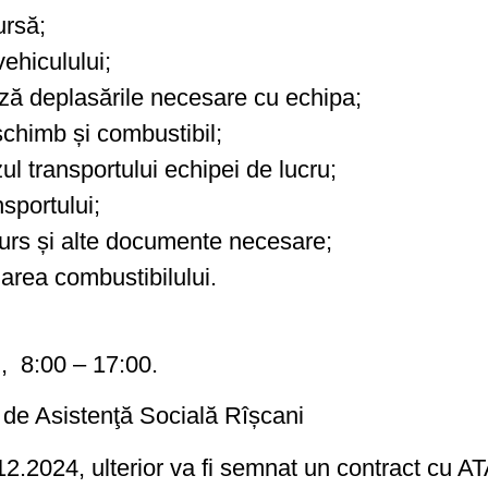
ursă;
vehiculului;
ază deplasările necesare cu echipa;
schimb și combustibil;
 transportului echipei de lucru;
sportului;
urs și alte documente necesare;
zarea combustibilului.
ri, 8:00 – 17:00.
ă de Asistenţă Socială Rîșcani
.2024, ulterior va fi semnat un contract cu AT