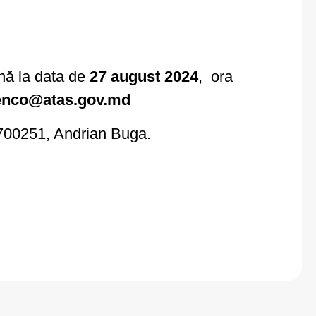
nă la data de
27 august 2024
, ora
benco@atas.gov.md
7700251, Andrian Buga.