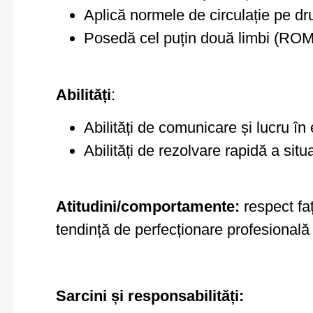
Aplică normele de circulație pe dr
Posedă cel puțin două limbi (RO
Abilități
:
Abilități de comunicare și lucru în
Abilități de rezolvare rapidă a situa
Atitudini/comportamente:
respect faț
tendință de perfecționare profesională co
Sarcini și responsabilități: