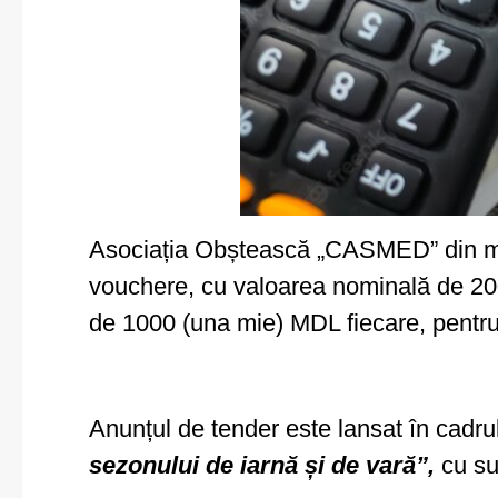
Asociația Obștească „CASMED” din mun.
vouchere, cu valoarea nominală de 200
de 1000 (una mie) MDL fiecare, pentr
Anunțul de tender este lansat în cadru
sezonului de iarnă și de vară”
,
cu s