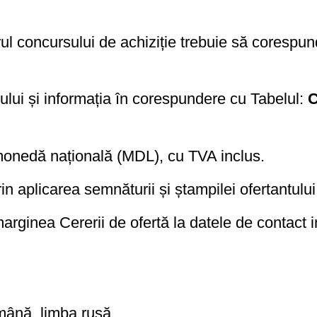
rul concursului de achiziție trebuie să corespund
ului și informația în corespundere cu Tabelul:
Cr
 monedă națională (MDL), cu TVA inclus.
rin aplicarea semnăturii și ștampilei ofertantulu
 marginea Cererii de ofertă la datele de contact 
mână, limba rusă.