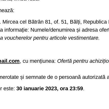
mează:
r. Mircea cel Bătrân 81, of. 51, Bălți, Republic
ea informație: Numele/denumirea și adresa oferta
ea voucherelor pentru articole vestimentare.
ail.com
, cu mențiunea:
Ofertă pentru achiziți
 numerotate și semnate de o persoană autoriza
r este:
30 ianuarie 2023,
ora 23:59
.