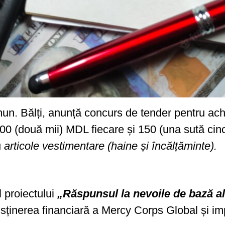
 Bălți, anunță concurs de tender pentru achiz
0 (două mii) MDL fiecare și 150 (una sută cin
u
articole vestimentare (haine și încălțăminte).
l proiectului
„Răspunsul la nevoile de bază ale
usținerea financiară a Mercy Corps Global și