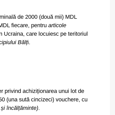
 nominală de 2000 (două mii) MDL
 MDL fiecare, pentru
articole
din Ucraina, care locuiesc pe teritoriul
ipiului Bălț
i.
r privind achiziționarea unui lot de
0 (una sută cincizeci) vouchere, cu
 și încălțăminte)
.