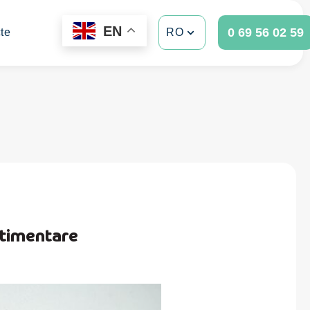
EN
0 69 56 02 59
te
RO
stimentare