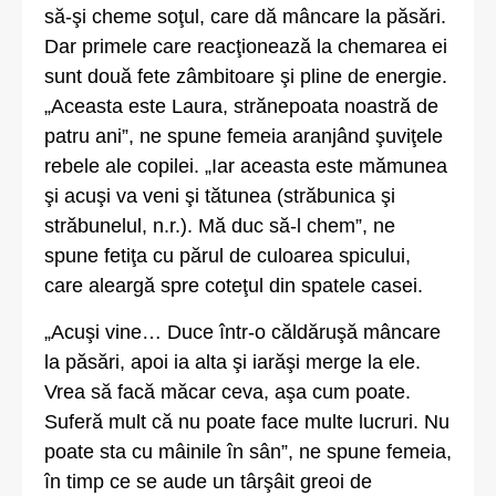
să-şi cheme soţul, care dă mâncare la păsări.
Dar primele care reacţionează la chemarea ei
sunt două fete zâmbitoare şi pline de energie.
„Aceasta este Laura, strănepoata noastră de
patru ani”, ne spune femeia aranjând şuviţele
rebele ale copilei. „Iar aceasta este mămunea
şi acuşi va veni şi tătunea (străbunica şi
străbunelul, n.r.). Mă duc să-l chem”, ne
spune fetiţa cu părul de culoarea spicului,
care aleargă spre coteţul din spatele casei.
„Acuşi vine… Duce într-o căldăruşă mâncare
la păsări, apoi ia alta şi iarăşi merge la ele.
Vrea să facă măcar ceva, aşa cum poate.
Suferă mult că nu poate face multe lucruri. Nu
poate sta cu mâinile în sân”, ne spune femeia,
în timp ce se aude un târşâit greoi de