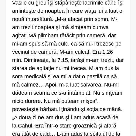
Vasile cu greu îşi stăpâneşte lacrimile când îşi
aminteşte de noaptea în care viaţa lui a luat o
nouă întorsătură. „M-a atacat prin somn. M-
am trezit noaptea şi mă simţeam cumva
agitat. Mă plimbam rătăcit prin cameră, dar
mi-am spus să mă culc, ca să nu-l trezesc pe
vecinul de cameră. M-am culcat. Era 1.26
min. Dimineaţa, la 7.15, iarăşi m-am trezit, dar
starea de agitaţie nu-mi trecea. M-am dus la
sora medicală şi ea mi-a dat o pastilă ca să
mă calmez… Apoi, m-a luat salvarea. Nu-mi
dădeam seama ce s-a întâmplat. Nu simţeam
nicio durere. Nu mă puteam mişca”,
povesteşte bărbatul ţinându-şi soţia de mână.
„A doua zi ne-am dus şi l-am adus acasă de
la Cahul. Era într-o stare groaznică şi afară
era atât de cald… L-am adus la spitalul de la