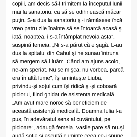
copiii, am decis să-l trimitem la începutul lunii
mai la sanatoriu, ca să se odihnească măcar
puţin. S-a dus la sanatoriu şi-i rămăsese încă
vreo patru zile înainte să se întoarcă acasă şi
iată, noaptea, i s-a întâmplat nevoia asta”,
suspină femeia. „Ni s-a părut că e şagă. L-au
dus la spitalul din Cahul şi ne sunau întruna
să mergem să-l luăm. Când am ajuns acolo,
ne-am speriat. Nu se mişca, nu vorbea, parcă
era în altă lume”, îşi aminteşte Liuba,
privindu-şi soţul cum îşi ridică şi-şi coboară
piciorul, fiind ghidat de asistenta medicală.
„Am avut mare noroc să beneficiem de
această asistenţă medicală. Doamna Iulia l-a
pus, în adevăratul sens al cuvântului, pe
picioare”, adaugă femeia. Vasile pare să nu-şi
audă soţia şi ascultă cuminte ceea ce-i spune