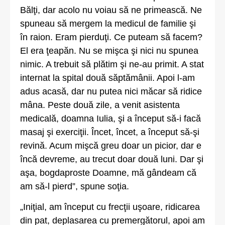
Bălţi, dar acolo nu voiau să ne primească. Ne
spuneau să mergem la medicul de familie şi
în raion. Eram pierduţi. Ce puteam să facem?
El era ţeapăn. Nu se mişca şi nici nu spunea
nimic. A trebuit să plătim şi ne-au primit. A stat
internat la spital două săptămânii. Apoi l-am
adus acasă, dar nu putea nici măcar să ridice
mâna. Peste două zile, a venit asistenta
medicală, doamna Iulia, şi a început să-i facă
masaj şi exerciţii. Încet, încet, a început să-şi
revină. Acum mişcă greu doar un picior, dar e
încă devreme, au trecut doar două luni. Dar şi
aşa, bogdaproste Doamne, mă gândeam că
am să-l pierd”, spune soţia.
„Iniţial, am început cu frecţii uşoare, ridicarea
din pat, deplasarea cu premergătorul, apoi am