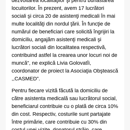
dezvoltarea localităţilor şi pentru bunăstarea
locuitorilor. În prezent, avem 17 lucrători
sociali şi circa 20 de asistenţi medicali în mai
multe localităţi din nordul ţării. În funcţie de
numărul de beneficiari care solicită îngrijiri la
domiciliu, angajăm asistenţi medicali şi
lucrători sociali din localitatea respectivă,
contribuind astfel la crearea unor locuri noi de
muncă”, ne explică Livia Golovatîi,
coordonator de proiect la Asociaţia Obştească
,,CASMED”.
Pentru fiecare vizită făcută la domiciliu de
către asistenta medicală sau lucrătorul social,
beneficiarul contribuie cu o plată de circa 10%
din cost. Respectiv, costurile sunt partajate
între primărie, care contribuie cu 30% din
costul unei vizite, donatorul străin, care