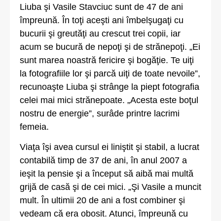
Liuba şi Vasile Stavciuc sunt de 47 de ani
împreună. În toţi aceşti ani îmbelşugaţi cu
bucurii şi greutăţi au crescut trei copii, iar
acum se bucură de nepoţi şi de strănepoţi. „Ei
sunt marea noastră fericire şi bogăţie. Te uiţi
la fotografiile lor şi parcă uiţi de toate nevoile”,
recunoaşte Liuba şi strânge la piept fotografia
celei mai mici strănepoate. „Acesta este boţul
nostru de energie”, surâde printre lacrimi
femeia.
Viaţa îşi avea cursul ei liniştit şi stabil, a lucrat
contabilă timp de 37 de ani, în anul 2007 a
ieşit la pensie şi a început să aibă mai multă
grijă de casă şi de cei mici. „Şi Vasile a muncit
mult. În ultimii 20 de ani a fost combiner şi
vedeam că era obosit. Atunci, împreună cu