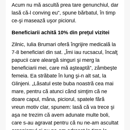
Acum nu mă ascultă prea tare genunchiul, dar
lasă că-l conving eu”, spune bărbatul, în timp
ce-şi masează uşor piciorul.
Beneficiarii achită 10% din preţul vizitei
Zilnic, Iulia Brumari oferă îngrijire medicală la
7-8 beneficiari din sat. „Îmi iau rucsacul, încalţ
papucii care aleargă singuri şi merg la
beneficiarii mei, care mă aşteaptă”, zâmbeşte
femeia. Ea străbate în lung şi-n alt sat, la
Glinjeni. „Lăsatul este buba noastră cea mai
mare, pentru că atunci când simţim că ne
doare capul, mâna, piciorul, spatele fără
vreun motiv clar, spunem: lasă că va trece şi
aşa ne trezim că avem adunate multe boli,
care s-au agravat pentru că nu ne-am ascultat