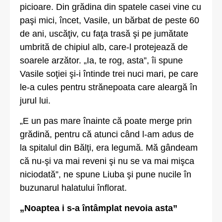
picioare. Din grădina din spatele casei vine cu
paşi mici, încet, Vasile, un bărbat de peste 60
de ani, uscăţiv, cu faţa trasă şi pe jumătate
umbrită de chipiul alb, care-l protejează de
soarele arzător. „Ia, te rog, asta”, îi spune
Vasile soţiei şi-i întinde trei nuci mari, pe care
le-a cules pentru strănepoata care aleargă în
jurul lui.
„E un pas mare înainte că poate merge prin
grădină, pentru că atunci când l-am adus de
la spitalul din Bălţi, era legumă. Mă gândeam
că nu-şi va mai reveni şi nu se va mai mişca
niciodată”, ne spune Liuba şi pune nucile în
buzunarul halatului înflorat.
„Noaptea i s-a întâmplat nevoia asta”