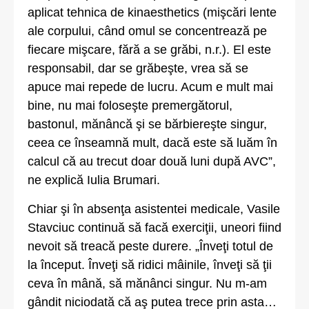
aplicat tehnica de kinaesthetics (mişcări lente
ale corpului, când omul se concentrează pe
fiecare mişcare, fără a se grăbi, n.r.). El este
responsabil, dar se grăbeşte, vrea să se
apuce mai repede de lucru. Acum e mult mai
bine, nu mai foloseşte premergătorul,
bastonul, mănâncă şi se bărbiereşte singur,
ceea ce înseamnă mult, dacă este să luăm în
calcul că au trecut doar două luni după AVC”,
ne explică Iulia Brumari.
Chiar şi în absenţa asistentei medicale, Vasile
Stavciuc continuă să facă exerciţii, uneori fiind
nevoit să treacă peste durere. „Înveţi totul de
la început. Înveţi să ridici mâinile, înveţi să ţii
ceva în mână, să mănânci singur. Nu m-am
gândit niciodată că aş putea trece prin asta…