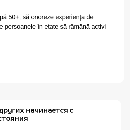
după 50+, să onoreze experiența de
eze persoanele în etate să rămână activi
других начинается с
стояния