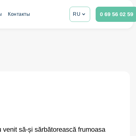
0 69 56 02 59
ы
Контакты
RU
u venit să-și sărbătorească frumoasa