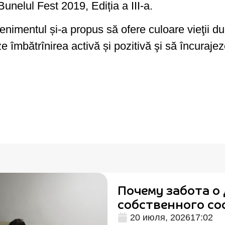
Bunelul Fest 2019, Ediția a III-a.
enimentul și-a propus să ofere culoare vieţii 
ze îmbătrînirea activă și pozitivă şi să încuraj
Почему забота о 
собственного со
20 июля, 2026
17:02