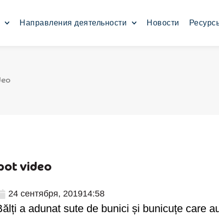
Направления деятельности
Новости
Ресурс
deo
pot video
24 сентября, 2019
14:58
ălți a adunat sute de bunici și bunicuțe care a