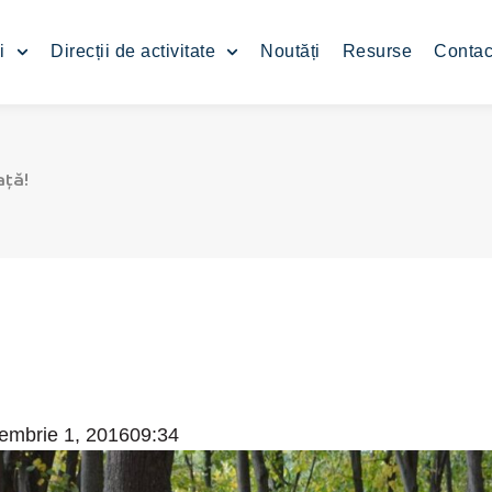
i
Direcții de activitate
Noutăți
Resurse
Contac
ață!
embrie 1, 2016
09:34