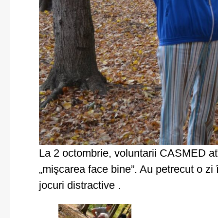
La 2 octombrie, voluntarii CASMED atît c
„mişcarea face bine”. Au petrecut o zi î
jocuri distractive .