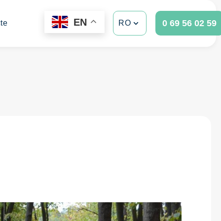
EN
0 69 56 02 59
te
RO