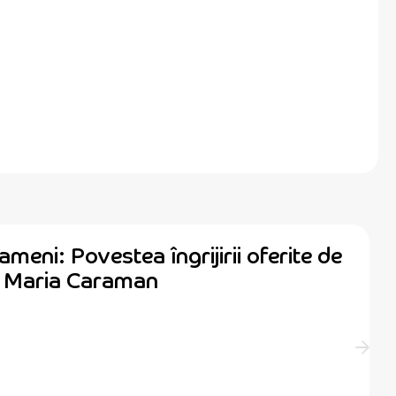
ameni: Povestea îngrijirii oferite de
ă Maria Caraman