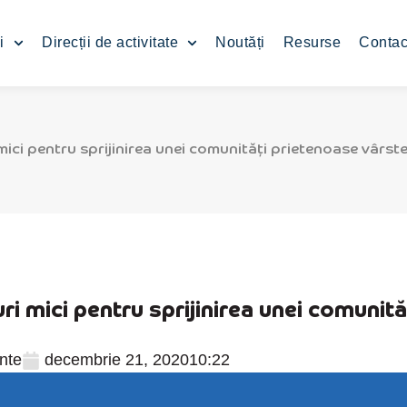
i
Direcții de activitate
Noutăți
Resurse
Contac
ci pentru sprijinirea unei comunități prietenoase vârste
i mici pentru sprijinirea unei comunită
nte
decembrie 21, 2020
10:22