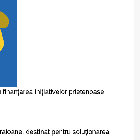
nanțarea inițiativelor prietenoase
 raioane, destinat pentru soluționarea