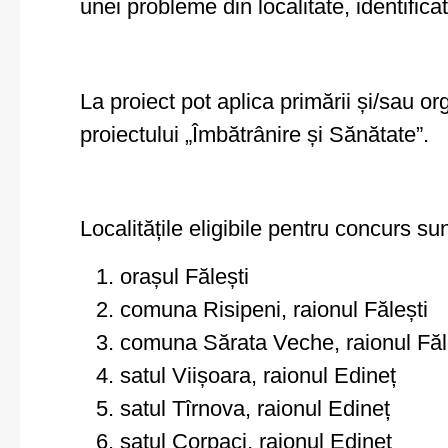
unei probleme din localitate, identifica
La proiect pot aplica primării și/sau 
proiectului „Îmbătrânire și Sănătate”.
Localitățile eligibile pentru concurs sun
orașul Fălești
comuna Risipeni, raionul Fălești
comuna Sărata Veche, raionul Făl
satul Viișoara, raionul Edineț
satul Tîrnova, raionul Edineț
satul Corpaci, raionul Edineț