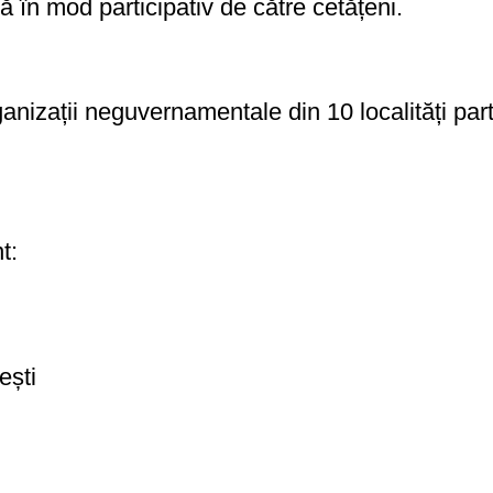
tă în mod participativ de către cetățeni.
organizații neguvernamentale din 10 localități 
t:
ești