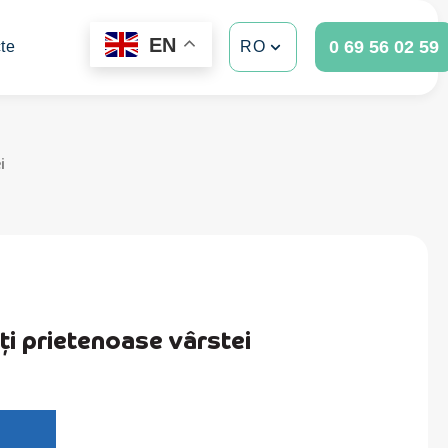
EN
0 69 56 02 59
te
RO
i
ți prietenoase vârstei