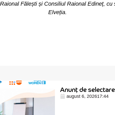
Raional Fălești
și
Consiliul Raional Edineț, cu 
Elveția.
Anunț de selectare 
august 6, 2026
17:44