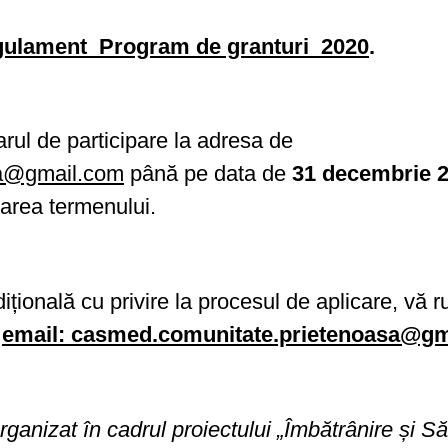
ulament_Program de granturi_2020
.
arul de participare la adresa de
sa@gmail.com
până pe data de
31 decembrie 2
rarea termenului.
dițională cu privire la procesul de aplicare, vă
,
email: casmed.comunitate.prietenoasa@g
rganizat în
cadrul
proiectului „Îmbătrânire și S