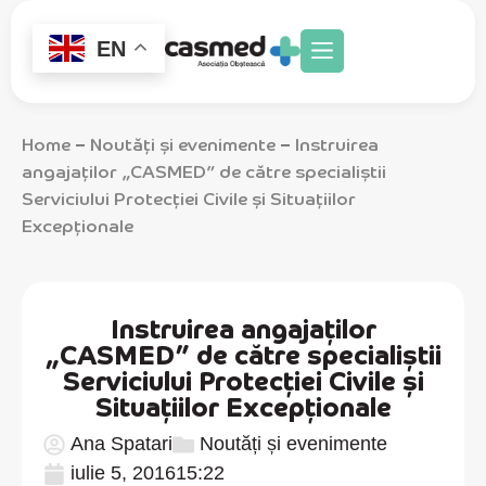
EN
Home
Noutăți și evenimente
Instruirea
–
–
angajaților „CASMED” de către specialiștii
Serviciului Protecției Civile și Situațiilor
Excepționale
Instruirea angajaților
„CASMED” de către specialiștii
Serviciului Protecției Civile și
Situațiilor Excepționale
Ana Spatari
Noutăți și evenimente
iulie 5, 2016
15:22