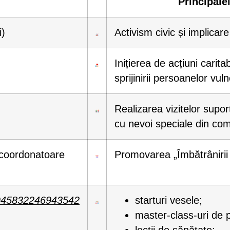
Principalel
i)
Activism civic și implicare
Inițierea de acțiuni carita
sprijinirii persoanelor vul
Realizarea vizitelor suport
cu nevoi speciale din com
 coordonatoare
Promovarea „Îmbătrânirii 
/945832246943542
starturi vesele;
master-class-uri de p