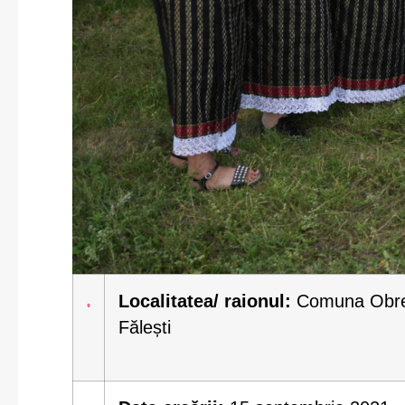
Localitatea/ raionul:
Comuna Obrej
Fălești