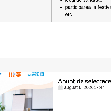
lecții de sănătate;
participarea la festiv
etc.
Anunț de selectare 
august 6, 2026
17:44