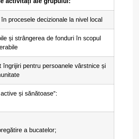
e activități ale grupului:
 în procesele decizionale la nivel local
bile și strângerea de fonduri în scopul
nerabile
 îngrijiri pentru persoanele vârstnice și
unitate
active și sănătoase”:
regătire a bucatelor;