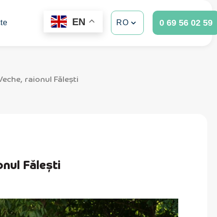
EN
0 69 56 02 59
te
RO
eche, raionul Fălești
nul Fălești