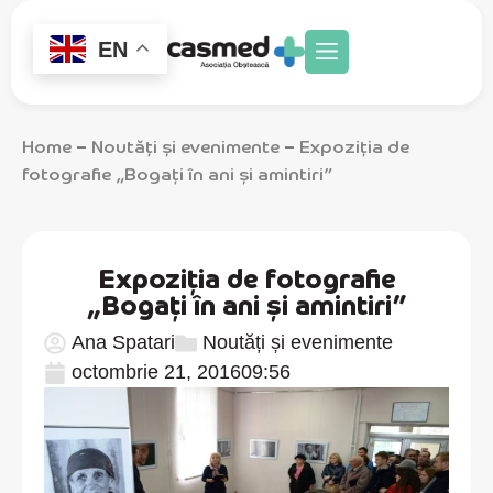
EN
Home
Noutăți și evenimente
Expoziția de
–
–
fotografie „Bogați în ani și amintiri”
Expoziția de fotografie
„Bogați în ani și amintiri”
Ana Spatari
Noutăți și evenimente
octombrie 21, 2016
09:56