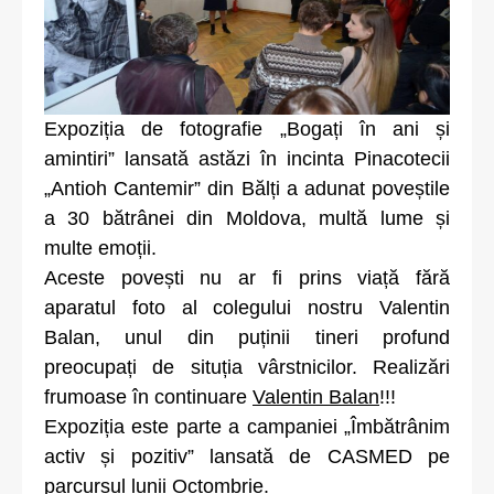
Expoziția de fotografie „Bogați în ani și
amintiri” lansată astăzi în incinta Pinacotecii
„Antioh Cantemir” din Bălți a adunat poveștile
a 30 bătrânei din Moldova, multă lume și
multe emoții.
Aceste povești nu ar fi prins viață fără
aparatul foto al colegului nostru Valentin
Balan, unul din puținii tineri profund
preocupați de situția vârstnicilor. Realizări
frumoase în continuare
Valentin Balan
!!!
Expoziția este parte a campaniei „Îmbătrânim
activ și pozitiv” lansată de CASMED pe
parcursul lunii Octombrie.