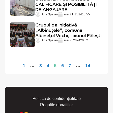
CALIFICARE ȘI POSIBILITĂȚI
DE ANGAJARE
Ana Spatari
mai 21, 2024
15:55
Grupul de Inițiativă
„Albinuțele”, comuna
Albinețul Vechi, raionul Fălești
Ana Spatari
mai 7, 2024
20:52
1
…
3
4
5
6
7
…
14
Politica de confidențialitate
Regulile donațiilor