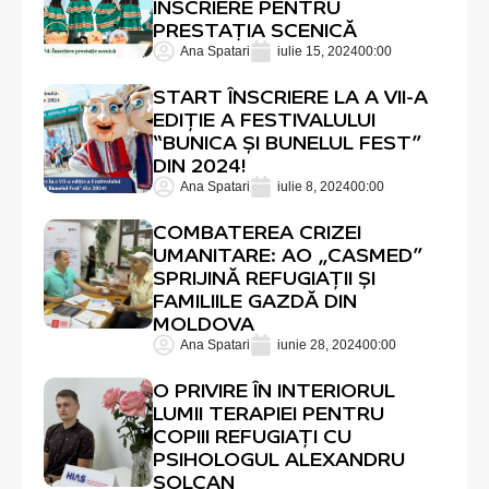
ÎNSCRIERE PENTRU
PRESTAȚIA SCENICĂ
Ana Spatari
iulie 15, 2024
00:00
START ÎNSCRIERE LA A VII-A
EDIȚIE A FESTIVALULUI
“BUNICA ȘI BUNELUL FEST”
DIN 2024!
Ana Spatari
iulie 8, 2024
00:00
COMBATEREA CRIZEI
UMANITARE: AO „CASMED”
SPRIJINĂ REFUGIAȚII ȘI
FAMILIILE GAZDĂ DIN
MOLDOVA
Ana Spatari
iunie 28, 2024
00:00
O PRIVIRE ÎN INTERIORUL
LUMII TERAPIEI PENTRU
COPIII REFUGIAȚI CU
PSIHOLOGUL ALEXANDRU
SOLCAN